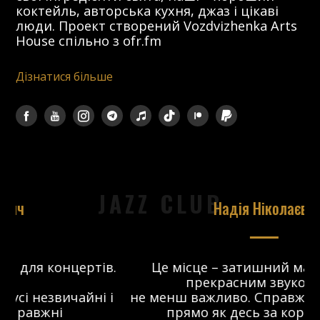
коктейль, авторська кухня, джаз і цікаві
люди. Проект створений Vozdvizhenka Arts
House спільно з ofr.fm
Дізнатися більше
JAZZ CLUB
Надія Ніколаєва
в.
Це місце – затишний майданчик з
прекрасним звуком, що
 і
не менш важливо. Справжній джаз-клуб,
о
прямо як десь за кордоном. Я