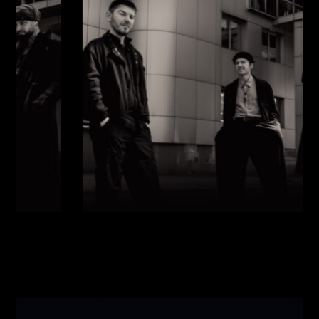
Виконавці:
Павло Литвиненко
(
Рояль
,
)
/
Денис
Дудко
(
Бас
,
)
/
Олександр Люлякін
(
Барабани
,
)
/