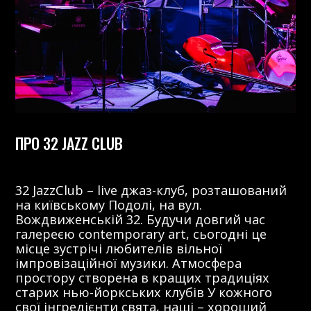
ПРО 32 JAZZ CLUB
32 JazzClub – live джаз-клуб, розташований
на київському Подолі, на вул.
Вождвиженській 32. Будучи довгий час
галереєю contemporary art, сьогодні це
місце зустрічі любителів вільної
імпровізаційної музики. Атмосфера
простору створена в кращих традиціях
старих нью-йоркських клубів У кожного
свої інгредієнти свята, наші – хороший