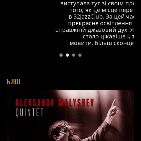
виступала тут зі своїм проектом ще до
того, як це місце перетворилося
в 32JazzClub. За цей час з’явилося
прекрасне освітлення на сцені та
справжній джазовий дух. Я думаю, що тут
стало цікавіше і, так би
мовити, більш сконцентровано.
БЛОГ