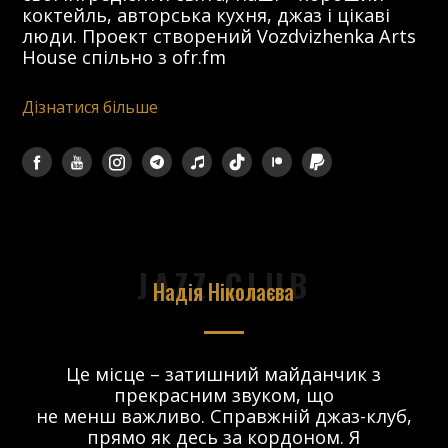
коктейль, авторська кухня, джаз і цікаві
люди. Проект створений Vozdvizhenka Arts
House спільно з ofr.fm
Дізнатися більше
JAZZ CLUB
Надія Ніколаєва
в.
Це місце – затишний майданчик з
прекрасним звуком, що
 і
не менш важливо. Справжній джаз-клуб,
о
прямо як десь за кордоном. Я