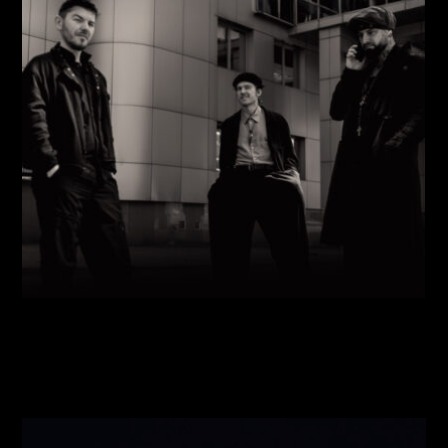
Виконавці:
Павло Литвиненко
(
Рояль
,
)
/
Денис
Дудко
(
Бас
,
)
/
Олександр Люлякін
(
Барабани
,
)
/