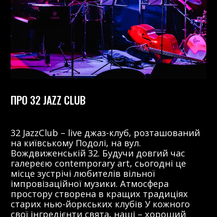
ПРО 32 JAZZ CLUB
32 JazzClub – live джаз-клуб, розташований
на київському Подолі, на вул.
Вождвиженській 32. Будучи довгий час
галереєю contemporary art, сьогодні це
місце зустрічі любителів вільної
імпровізаційної музики. Атмосфера
простору створена в кращих традиціях
старих нью-йоркських клубів У кожного
свої інгредієнти свята, наші – хороший