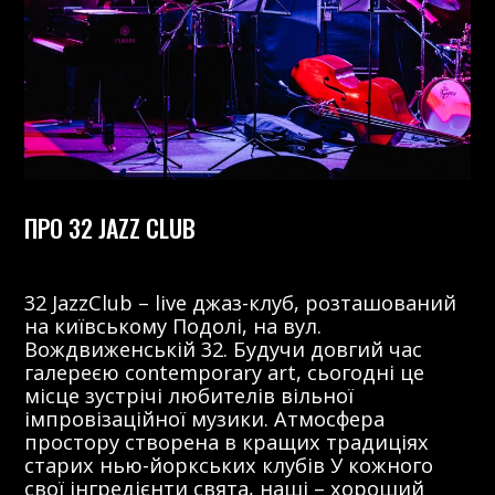
ПРО 32 JAZZ CLUB
32 JazzClub – live джаз-клуб, розташований
на київському Подолі, на вул.
Вождвиженській 32. Будучи довгий час
галереєю contemporary art, сьогодні це
місце зустрічі любителів вільної
імпровізаційної музики. Атмосфера
простору створена в кращих традиціях
старих нью-йоркських клубів У кожного
свої інгредієнти свята, наші – хороший