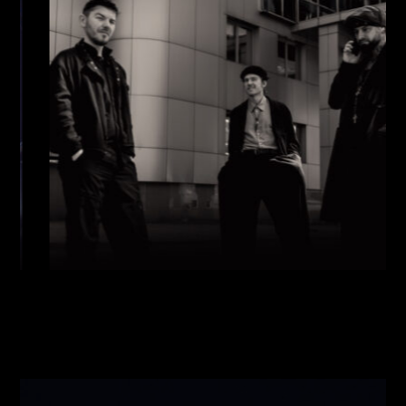
Виконавці:
Павло Литвиненко
(
Рояль
,
)
/
Денис
Дудко
(
Бас
,
)
/
Олександр Люлякін
(
Барабани
,
)
/