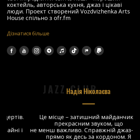
коктейль, авторська кухня, джаз і цікаві
люди. Проект створений Vozdvizhenka Arts
House спільно з ofr.fm
Дізнатися більше
JAZZ CLUB
Надія Ніколаєва
в.
Це місце – затишний майданчик з
прекрасним звуком, що
 і
не менш важливо. Справжній джаз-клуб,
о
прямо як десь за кордоном. Я