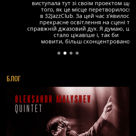
виступала тут зі своїм проектом ще до
того, як це місце перетворилося
в 32JazzClub. За цей час з’явилося
прекрасне освітлення на сцені та
справжній джазовий дух. Я думаю, що тут
стало цікавіше і, так би
мовити, більш сконцентровано.
БЛОГ