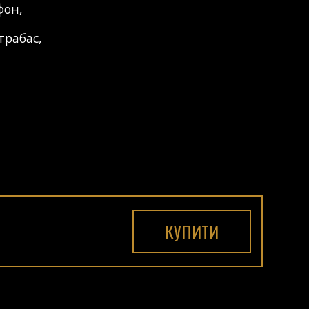
фон
,
трабас
,
КУПИТИ