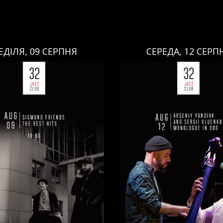
ЕДІЛЯ, 09 СЕРПНЯ
СЕРЕДА, 12 СЕРП
СЕРЕДА, 12 СЕРПНЯ
НЕДІЛЯ, 09 СЕРПНЯ
Ціна:
Ціна:
авці:
Павло Литвиненко
ь
,
)
/
Денис Дудко
(
Бас
,
)
/
Виконавці:
Арсеній Я
ндр Люлякін
(
Барабани
,
)
Рояль
,
)
/
Сергій Клюєнк
/
/