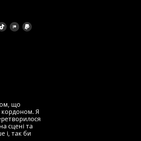
ом, що
 кордоном. Я
перетворилося
на сцені та
 і, так би