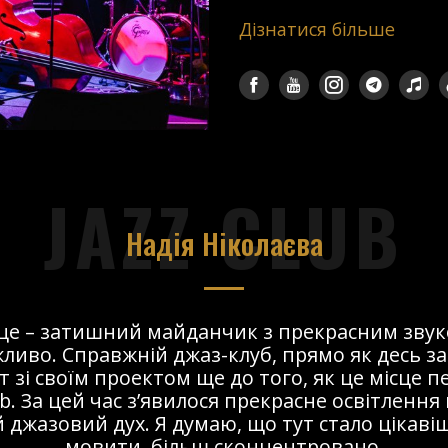
Дізнатися більше
JAZZ CLUB
Надія Ніколаєва
сце – затишний майданчик з прекрасним звук
ливо. Справжній джаз-клуб, прямо як десь за
т зі своїм проектом ще до того, як це місце 
ub. За цей час з’явилося прекрасне освітлення 
 джазовий дух. Я думаю, що тут стало цікавіше
мовити, більш сконцентровано.