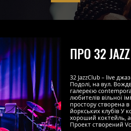
ПРО 32 JAZZ
32 JazzClub – live д
Подолі, на вул. Вожд
галереєю contemporary
любителів вільної і
простору створена в
йоркських клубів У к
хороший коктейль, ав
Проект створений Voz