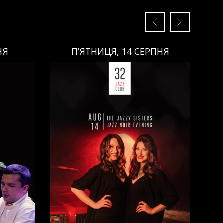
НЯ
П’ЯТНИЦЯ, 14 СЕРПНЯ
П’ЯТНИЦЯ, 14 СЕРПНЯ
Ціна:
Виконавці:
Анна Майовецька
(
Вокал
,
)
/
Юлія Майовецька
(
Вокал
,
)
/
Григорій Паршин
(
ндюк
(
Саксофон
,
)
/
Арсеній Яндюк
(
о
(
Бас
,
)
Рояль
,
)
/
Єгор Абрамов
(
Контрабас
,
)
/
Павло Галицький
(
Барабани
,
)
/