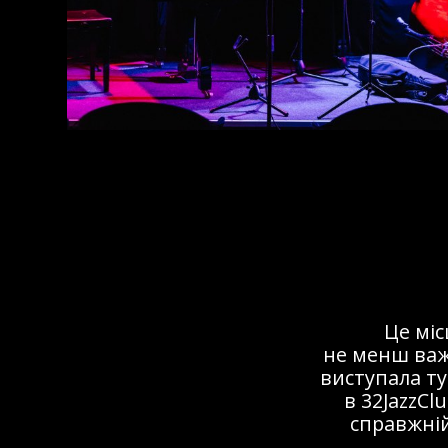
Це мі
не менш важ
виступала ту
в 32JazzCl
справжній