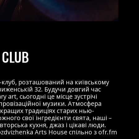
 CLUB
жаз-клуб, розташований на київському
виженській 32. Будучи довгий час
 art, сьогодні це місце зустрічі
мпровізаційної музики. Атмосфера
 кращих традиціях старих нью-
ожного свої інгредієнти свята, наші –
торська кухня, джаз і цікаві люди.
dvizhenka Arts House спільно з ofr.fm