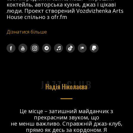
коктейль, авторська кухня, джаз і цікаві
люди. Проект створений Vozdvizhenka Arts
House спільно з ofr.fm
Дізнатися більше
JAZZ CLUB
Надія Ніколаєва
в.
Це місце – затишний майданчик з
прекрасним звуком, що
 і
не менш важливо. Справжній джаз-клуб,
о
прямо як десь за кордоном. Я