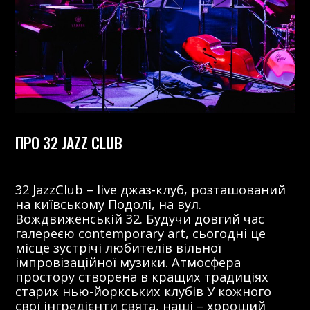
ПРО 32 JAZZ CLUB
32 JazzClub – live джаз-клуб, розташований
на київському Подолі, на вул.
Вождвиженській 32. Будучи довгий час
галереєю contemporary art, сьогодні це
місце зустрічі любителів вільної
імпровізаційної музики. Атмосфера
простору створена в кращих традиціях
старих нью-йоркських клубів У кожного
свої інгредієнти свята, наші – хороший