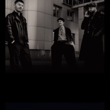
Виконавці:
Павло Литвиненко
(
Рояль
,
)
/
Денис
Дудко
(
Бас
,
)
/
Олександр Люлякін
(
Барабани
,
)
/