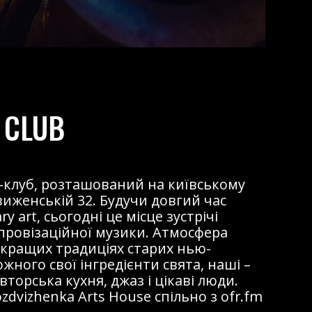
 CLUB
жаз-клуб, розташований на київському
виженській 32. Будучи довгий час
 art, сьогодні це місце зустрічі
мпровізаційної музики. Атмосфера
 кращих традиціях старих нью-
ожного свої інгредієнти свята, наші –
торська кухня, джаз і цікаві люди.
dvizhenka Arts House спільно з ofr.fm