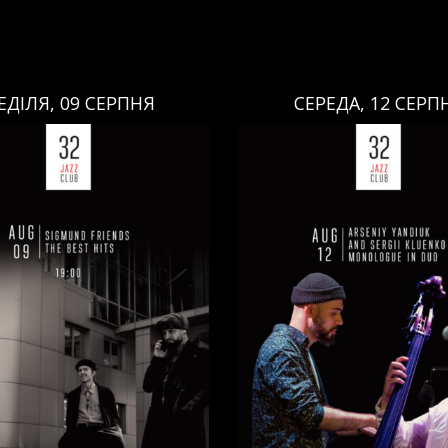
ЕДІЛЯ, 09 СЕРПНЯ
СЕРЕДА, 12 СЕРП
СЕРЕДА, 12 СЕРПНЯ
НЕДІЛЯ, 09 СЕРПНЯ
Ціна:
Ціна:
авці:
Павло Литвиненко
ь
,
)
/
Денис Дудко
(
Бас
,
)
/
Виконавці:
Арсеній Я
ндр Люлякін
(
Барабани
,
)
Рояль
,
)
/
Сергій Клюєнк
/
/