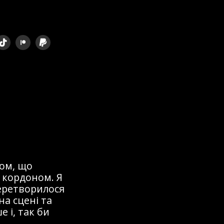
ом, що
 кордоном. Я
перетворилося
на сцені та
 і, так би