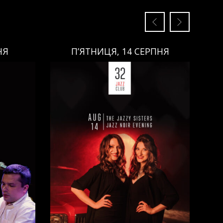
НЯ
П’ЯТНИЦЯ, 14 СЕРПНЯ
П’ЯТНИЦЯ, 14 СЕРПНЯ
Ціна:
Виконавці:
Анна Майовецька
(
Вокал
,
)
/
Юлія Майовецька
(
Вокал
,
)
/
Григорій Паршин
(
ндюк
(
Саксофон
,
)
/
Арсеній Яндюк
(
о
(
Бас
,
)
Рояль
,
)
/
Єгор Абрамов
(
Контрабас
,
)
/
Павло Галицький
(
Барабани
,
)
/