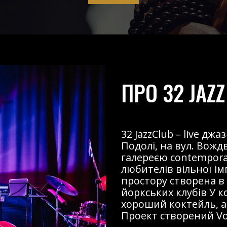
ПРО 32 JAZZ
32 JazzClub – live д
Подолі, на вул. Вожд
галереєю contemporary
любителів вільної і
простору створена в
йоркських клубів У к
хороший коктейль, ав
Проект створений Voz