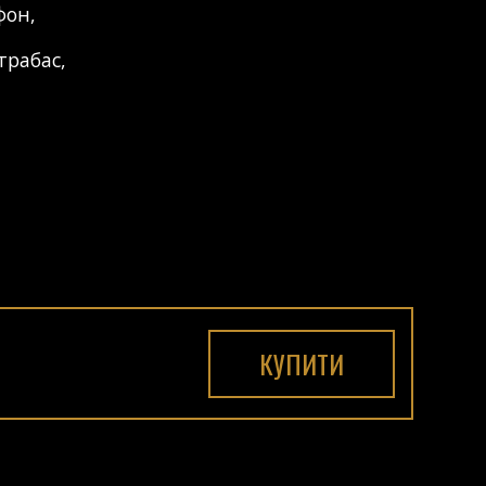
фон
,
трабас
,
КУПИТИ