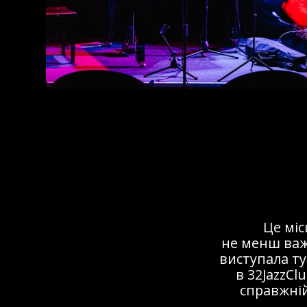
Це мі
не менш важ
виступала ту
в 32JazzCl
справжній