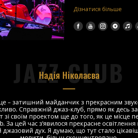
Дізнатися більше
JAZZ CLUB
Надія Ніколаєва
сце – затишний майданчик з прекрасним звук
ливо. Справжній джаз-клуб, прямо як десь за
т зі своїм проектом ще до того, як це місце 
ub. За цей час з’явилося прекрасне освітлення 
 джазовий дух. Я думаю, що тут стало цікавіше
мовити, більш сконцентровано.