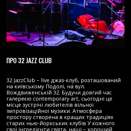
ПРО 32 JAZZ CLUB
32 JazzClub – live джаз-клуб, розташований
на київському Подолі, на вул.
Вождвиженській 32. Будучи довгий час
галереєю contemporary art, сьогодні це
місце зустрічі любителів вільної
імпровізаційної музики. Атмосфера
простору створена в кращих традиціях
старих нью-йоркських клубів У кожного
свої інгредієнти свята, наші – хороший