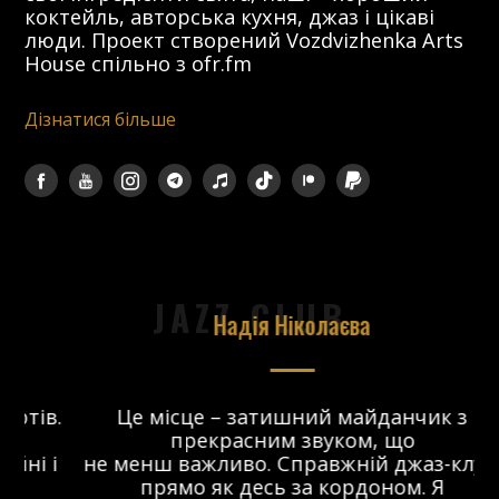
коктейль, авторська кухня, джаз і цікаві
люди. Проект створений Vozdvizhenka Arts
House спільно з ofr.fm
Дізнатися більше
JAZZ CLUB
Надія Ніколаєва
в.
Це місце – затишний майданчик з
прекрасним звуком, що
 і
не менш важливо. Справжній джаз-клуб,
о
прямо як десь за кордоном. Я