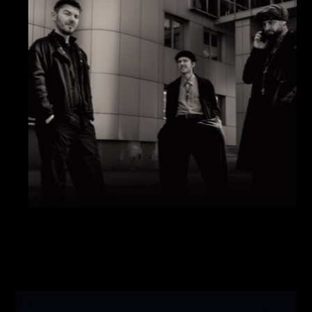
Виконавці:
Павло Литвиненко
(
Рояль
,
)
/
Денис
Дудко
(
Бас
,
)
/
Олександр Люлякін
(
Барабани
,
)
/