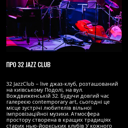
ПРО 32 JAZZ CLUB
32 JazzClub – live джаз-клуб, розташований
на київському Подолі, на вул.
Вождвиженській 32. Будучи довгий час
галереєю contemporary art, сьогодні це
місце зустрічі любителів вільної
імпровізаційної музики. Атмосфера
простору створена в кращих традиціях
старих нью-йоркських клубів У кожного