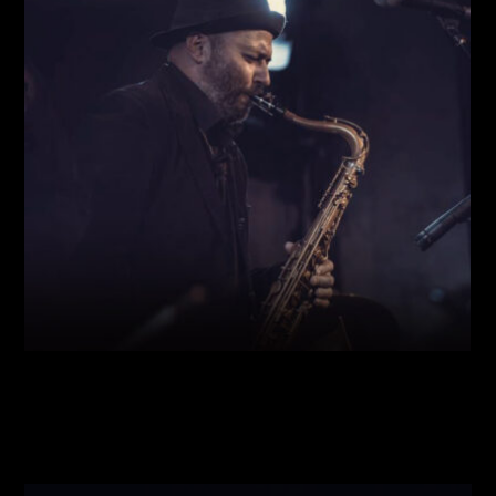
Виконавці:
Богдан Кравчук
(
Саксофон
,
)
/
Олег
Богуш
(
Рояль
,
)
/
Олександр Ємець
(
Контрабас
,
)
/