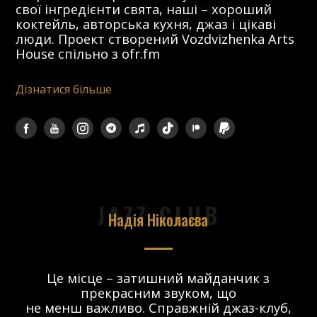
свої інгредієнти свята, наші – хороший
коктейль, авторська кухня, джаз і цікаві
люди. Проект створений Vozdvizhenka Arts
House спільно з ofr.fm
Дізнатися більше
JAZZ CLUB
Надія Ніколаєва
в.
Це місце – затишний майданчик з
прекрасним звуком, що
 і
не менш важливо. Справжній джаз-клуб,
о