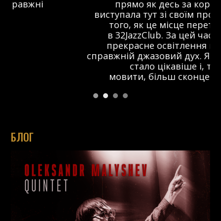
прямо як десь за кордоном. Я
виступала тут зі своїм проектом ще до
того, як це місце перетворилося
в 32JazzClub. За цей час з’явилося
прекрасне освітлення на сцені та
справжній джазовий дух. Я думаю, що тут
стало цікавіше і, так би
мовити, більш сконцентровано.
БЛОГ