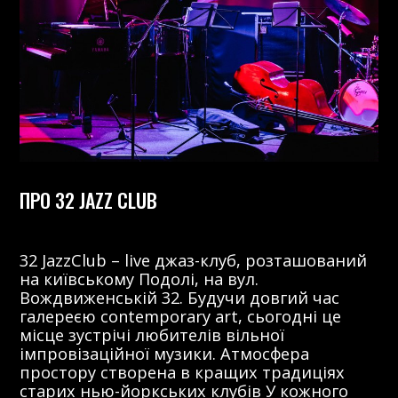
ПРО 32 JAZZ CLUB
32 JazzClub – live джаз-клуб, розташований
на київському Подолі, на вул.
Вождвиженській 32. Будучи довгий час
галереєю contemporary art, сьогодні це
місце зустрічі любителів вільної
імпровізаційної музики. Атмосфера
простору створена в кращих традиціях
старих нью-йоркських клубів У кожного