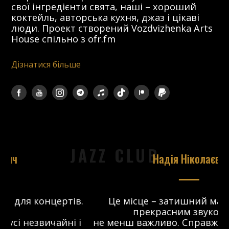
свої інгредієнти свята, наші – хороший
коктейль, авторська кухня, джаз і цікаві
люди. Проект створений Vozdvizhenka Arts
House спільно з ofr.fm
Дізнатися більше
JAZZ CLUB
Надія Ніколаєва
в.
Це місце – затишний майданчик з
прекрасним звуком, що
 і
не менш важливо. Справжній джаз-клуб,
о