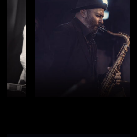
Виконавці:
Богдан Кравчук
(
Саксофон
,
)
/
Олег
Богуш
(
Рояль
,
)
/
Олександр Ємець
(
Контрабас
,
)
/