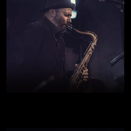
Виконавці:
Богдан Кравчук
(
Саксофон
,
)
/
Олег
Богуш
(
Рояль
,
)
/
Олександр Ємець
(
Контрабас
,
)
/