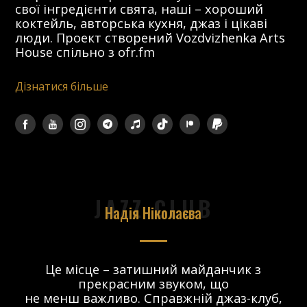
свої інгредієнти свята, наші – хороший
коктейль, авторська кухня, джаз і цікаві
люди. Проект створений Vozdvizhenka Arts
House спільно з ofr.fm
Дізнатися більше
JAZZ CLUB
Надія Ніколаєва
в.
Це місце – затишний майданчик з
прекрасним звуком, що
 і
не менш важливо. Справжній джаз-клуб,
о