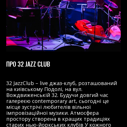
ПРО 32 JAZZ CLUB
32 JazzClub – live джаз-клуб, розташований
на київському Подолі, на вул.
Вождвиженській 32. Будучи довгий час
галереєю contemporary art, сьогодні це
місце зустрічі любителів вільної
імпровізаційної музики. Атмосфера
простору створена в кращих традиціях
старих нью-йоркських клубів У кожного