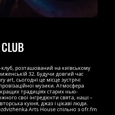
 CLUB
жаз-клуб, розташований на київському
виженській 32. Будучи довгий час
 art, сьогодні це місце зустрічі
мпровізаційної музики. Атмосфера
 кращих традиціях старих нью-
ожного свої інгредієнти свята, наші –
торська кухня, джаз і цікаві люди.
dvizhenka Arts House спільно з ofr.fm