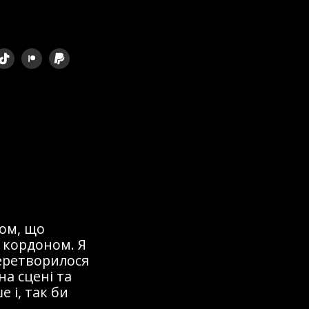
ом, що
 кордоном. Я
перетворилося
на сцені та
 і, так би