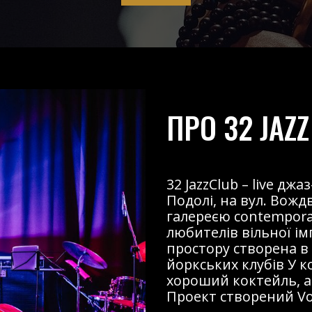
ПРО 32 JAZZ
32 JazzClub – live д
Подолі, на вул. Вожд
галереєю contemporary
любителів вільної і
простору створена в
йоркських клубів У к
хороший коктейль, ав
Проект створений Voz