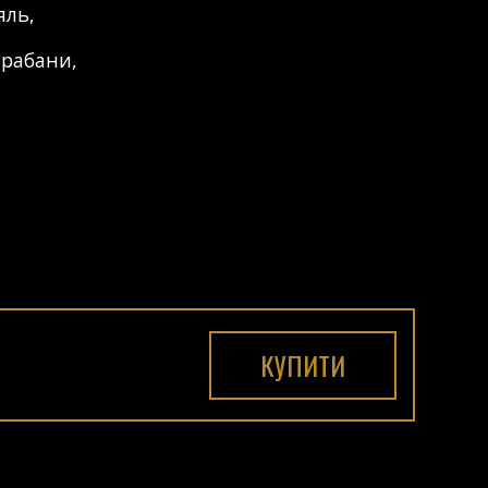
яль
,
арабани
,
КУПИТИ