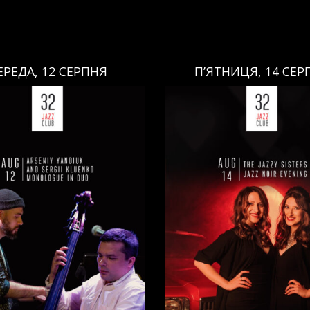
ЕРЕДА, 12 СЕРПНЯ
П’ЯТНИЦЯ, 14 СЕР
П’ЯТНИЦЯ, 14 СЕРПН
СЕРЕДА, 12 СЕРПНЯ
Ціна:
Ціна:
Виконавці:
Анна Майов
Вокал
,
)
/
Юлія Майове
Вокал
,
)
/
Григорій Па
навці:
Арсеній Яндюк
(
Саксофон
,
)
/
Арсеній Я
)
/
Сергій Клюєнко
(
Бас
,
)
Рояль
,
)
/
Єгор Абрам
/
Контрабас
,
)
/
Павло Гал
(
Барабани
,
)
/