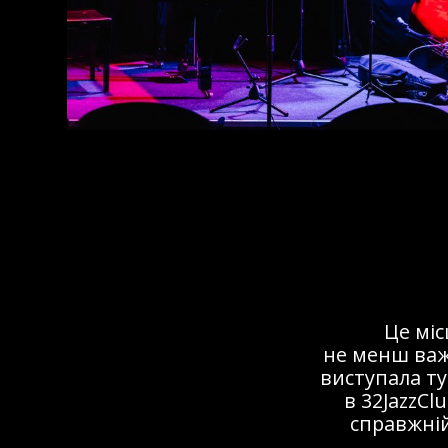
Це мі
не менш важ
виступала ту
в 32JazzCl
справжній