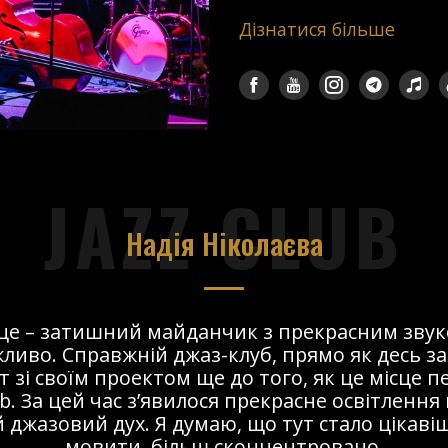
Дізнатися більше
JAZZ CLUB
Надія Ніколаєва
сце – затишний майданчик з прекрасним звук
ливо. Справжній джаз-клуб, прямо як десь за
т зі своїм проектом ще до того, як це місце 
ub. За цей час з’явилося прекрасне освітлення 
 джазовий дух. Я думаю, що тут стало цікавіше
мовити, більш сконцентровано.