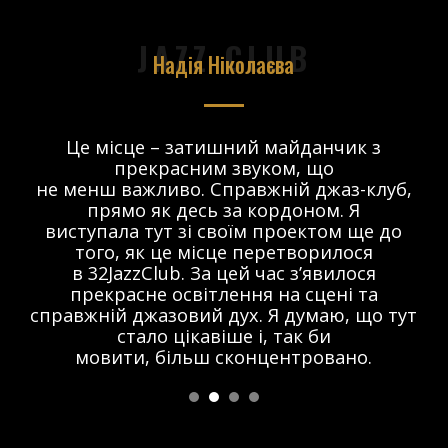
JAZZ CLUB
Надія Ніколаєва
в.
Це місце – затишний майданчик з
прекрасним звуком, що
 і
не менш важливо. Справжній джаз-клуб,
о
прямо як десь за кордоном. Я
виступала тут зі своїм проектом ще до
того, як це місце перетворилося
в 32JazzClub. За цей час з’явилося
прекрасне освітлення на сцені та
справжній джазовий дух. Я думаю, що тут
стало цікавіше і, так би
мовити, більш сконцентровано.