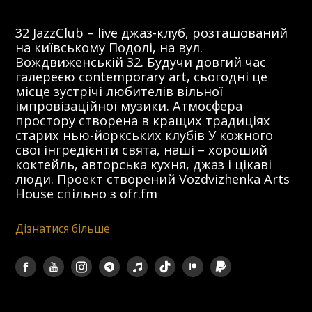
32 JazzClub – live джаз-клуб, розташований
на київському Подолі, на вул.
Вождвиженській 32. Будучи довгий час
галереєю contemporary art, сьогодні це
місце зустрічі любителів вільної
імпровізаційної музики. Атмосфера
простору створена в кращих традиціях
старих нью-йоркських клубів У кожного
свої інгредієнти свята, наші – хороший
коктейль, авторська кухня, джаз і цікаві
люди. Проект створений Vozdvizhenka Arts
House спільно з ofr.fm
Дізнатися більше