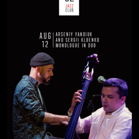
СЕРЕДА, 12 СЕРПНЯ
Ціна:
Виконавці:
Арсеній Яндюк
(
Рояль
,
)
/
Сергій Клюєнко
(
Бас
,
)
/