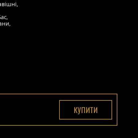
авішні
,
Бас
,
ани
,
КУПИТИ