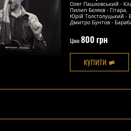
Олег Пашковський
-
Кл
Пилип Бєляєв
-
Гітара
,
Юрій Толстолуцький
-
Дмитро Бунтов
-
Бараб
800 грн
Ціна:
КУПИТИ