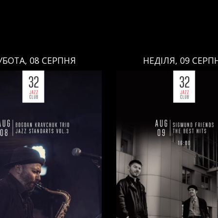
ЕДІЛЯ, 09 СЕРПНЯ
НЕДІЛЯ, 09 СЕРП
НЕДІЛЯ, 09 СЕРПНЯ
НЕДІЛЯ, 09 СЕРПНЯ
Ціна:
Ціна:
авці:
Павло Литвиненко
Виконавці:
Павло Литв
ь
,
)
/
Денис Дудко
(
Бас
,
)
/
(
Рояль
,
)
/
Денис Дудко
ндр Люлякін
(
Барабани
,
)
Олександр Люлякін
(
Бар
/
/