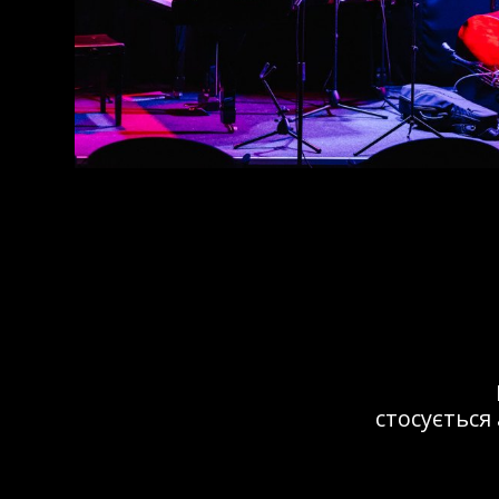
Це мі
не менш важ
виступала ту
в 32JazzCl
справжній