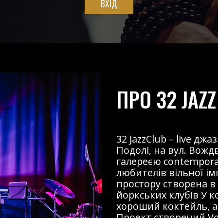
ВХІД
ПРО 32 JAZZ
32 JazzClub – live д
Подолі, на вул. Вожд
галереєю contemporary
любителів вільної і
простору створена в
йоркських клубів У к
хороший коктейль, ав
Проект створений Voz