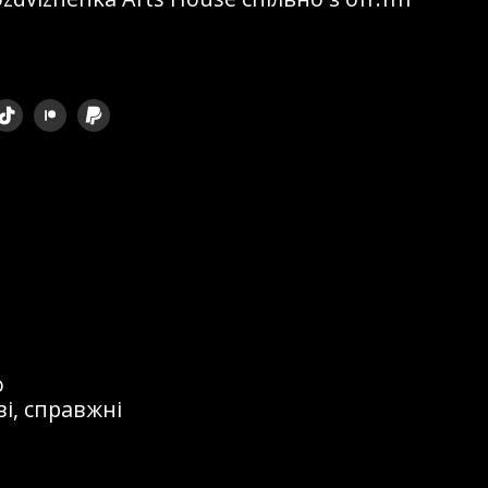
ом, що
 кордоном. Я
перетворилося
на сцені та
 і, так би