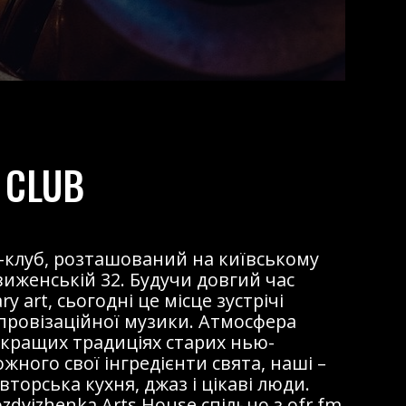
 CLUB
жаз-клуб, розташований на київському
виженській 32. Будучи довгий час
 art, сьогодні це місце зустрічі
мпровізаційної музики. Атмосфера
 кращих традиціях старих нью-
ожного свої інгредієнти свята, наші –
торська кухня, джаз і цікаві люди.
dvizhenka Arts House спільно з ofr.fm