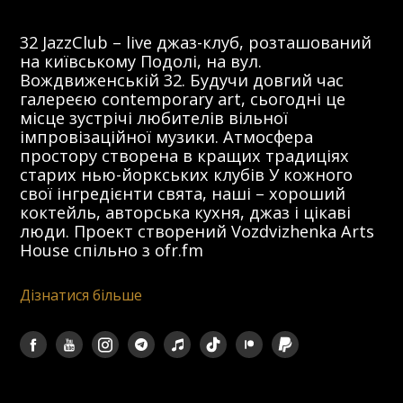
32 JazzClub – live джаз-клуб, розташований
на київському Подолі, на вул.
Вождвиженській 32. Будучи довгий час
галереєю contemporary art, сьогодні це
місце зустрічі любителів вільної
імпровізаційної музики. Атмосфера
простору створена в кращих традиціях
старих нью-йоркських клубів У кожного
свої інгредієнти свята, наші – хороший
коктейль, авторська кухня, джаз і цікаві
люди. Проект створений Vozdvizhenka Arts
House спільно з ofr.fm
Дізнатися більше