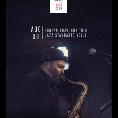
СУБОТА, 08 СЕРПНЯ
Ціна:
Виконавці:
Богдан Кравчук
(
Саксофон
,
)
/
Олег
Богуш
(
Рояль
,
)
/
Олександр Ємець
(
Контрабас
,
)
/