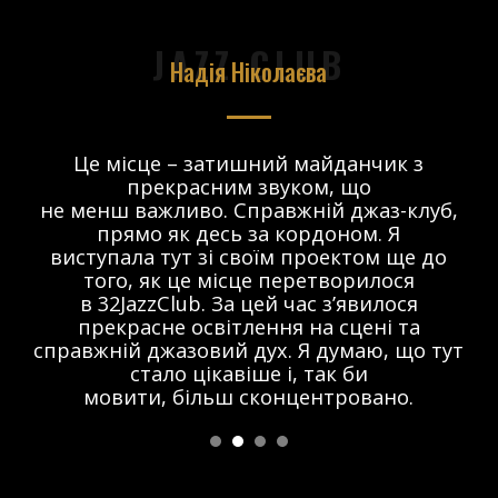
JAZZ CLUB
Надія Ніколаєва
в.
Це місце – затишний майданчик з
прекрасним звуком, що
 і
не менш важливо. Справжній джаз-клуб,
о
прямо як десь за кордоном. Я
виступала тут зі своїм проектом ще до
того, як це місце перетворилося
в 32JazzClub. За цей час з’явилося
прекрасне освітлення на сцені та
справжній джазовий дух. Я думаю, що тут
стало цікавіше і, так би
мовити, більш сконцентровано.