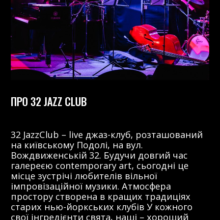
ПРО 32 JAZZ CLUB
32 JazzClub – live джаз-клуб, розташований
на київському Подолі, на вул.
Вождвиженській 32. Будучи довгий час
галереєю contemporary art, сьогодні це
місце зустрічі любителів вільної
імпровізаційної музики. Атмосфера
простору створена в кращих традиціях
старих нью-йоркських клубів У кожного
свої інгредієнти свята, наші – хороший