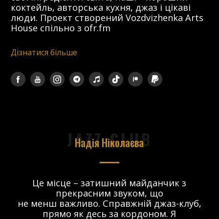
коктейль, авторська кухня, джаз і цікаві
люди. Проект створений Vozdvizhenka Arts
House спільно з ofr.fm
Дізнатися більше
JAZZ CLUB
Надія Ніколаєва
в.
Це місце – затишний майданчик з
прекрасним звуком, що
 і
не менш важливо. Справжній джаз-клуб,
о
прямо як десь за кордоном. Я