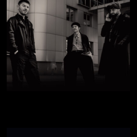
Виконавці:
Павло Литвиненко
(
Рояль
,
)
/
Денис
Дудко
(
Бас
,
)
/
Олександр Люлякін
(
Барабани
,
)
/