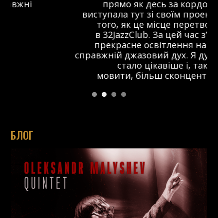
прямо як десь за кордоном. Я
виступала тут зі своїм проектом ще до
того, як це місце перетворилося
в 32JazzClub. За цей час з’явилося
прекрасне освітлення на сцені та
справжній джазовий дух. Я думаю, що тут
стало цікавіше і, так би
мовити, більш сконцентровано.
БЛОГ