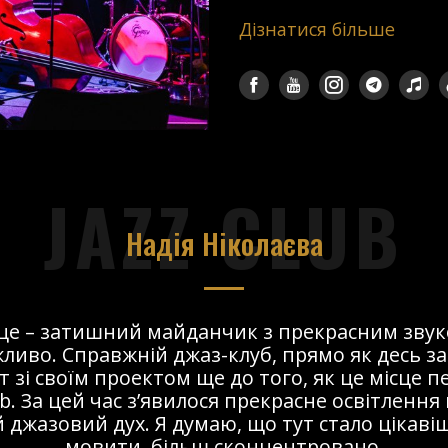
Дізнатися більше
JAZZ CLUB
Надія Ніколаєва
сце – затишний майданчик з прекрасним звук
ливо. Справжній джаз-клуб, прямо як десь за
т зі своїм проектом ще до того, як це місце 
ub. За цей час з’явилося прекрасне освітлення 
 джазовий дух. Я думаю, що тут стало цікавіше
мовити, більш сконцентровано.