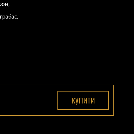
фон
,
трабас
,
КУПИТИ