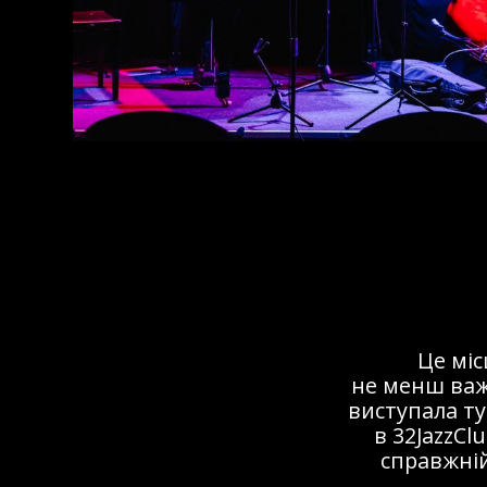
Це мі
не менш важ
виступала ту
в 32JazzCl
справжній