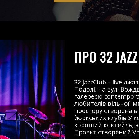
ПРО 32 JAZZ
32 JazzClub – live д
Подолі, на вул. Вожд
галереєю contemporary
любителів вільної і
простору створена в
йоркських клубів У к
хороший коктейль, ав
Проект створений Voz