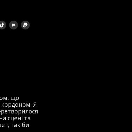
ом, що
 кордоном. Я
перетворилося
на сцені та
 і, так би