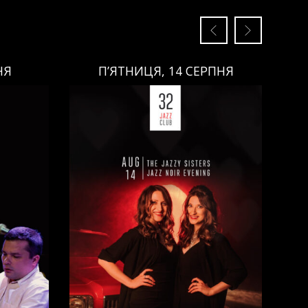
НЯ
П’ЯТНИЦЯ, 14 СЕРПНЯ
П’ЯТНИЦЯ, 14 СЕРПНЯ
Ціна:
Виконавці:
Анна Майовецька
(
Вокал
,
)
/
Юлія Майовецька
(
Вокал
,
)
/
Григорій Паршин
(
ндюк
(
Саксофон
,
)
/
Арсеній Яндюк
(
о
(
Бас
,
)
Рояль
,
)
/
Єгор Абрамов
(
Контрабас
,
)
/
Павло Галицький
(
Барабани
,
)
/