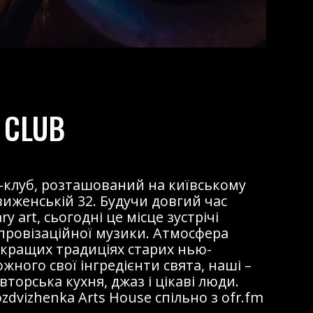
 CLUB
жаз-клуб, розташований на київському
виженській 32. Будучи довгий час
 art, сьогодні це місце зустрічі
мпровізаційної музики. Атмосфера
 кращих традиціях старих нью-
ожного свої інгредієнти свята, наші –
торська кухня, джаз і цікаві люди.
dvizhenka Arts House спільно з ofr.fm