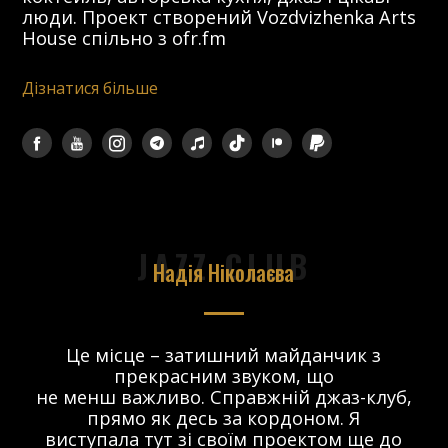
люди. Проект створений Vozdvizhenka Arts
House спільно з ofr.fm
Дізнатися більше
JAZZ CLUB
Надія Ніколаєва
в.
Це місце – затишний майданчик з
прекрасним звуком, що
 і
не менш важливо. Справжній джаз-клуб,
о
прямо як десь за кордоном. Я
виступала тут зі своїм проектом ще до