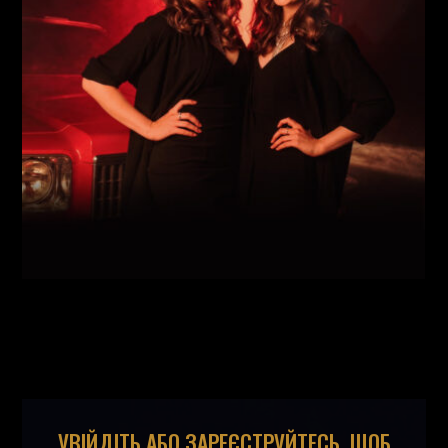
Майовецька
(
Вокал
,
)
/
Григорій Паршин
(
Саксофон
,
)
/
Арсеній Яндюк
(
Рояль
,
)
/
Єгор Абрамов
(
Контрабас
,
)
/
Павло Галицький
(
Барабани
,
)
/
УВІЙДІТЬ АБО ЗАРЕЄСТРУЙТЕСЬ, ЩОБ