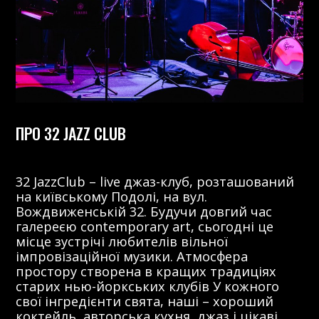
ПРО 32 JAZZ CLUB
32 JazzClub – live джаз-клуб, розташований
на київському Подолі, на вул.
Вождвиженській 32. Будучи довгий час
галереєю contemporary art, сьогодні це
місце зустрічі любителів вільної
імпровізаційної музики. Атмосфера
простору створена в кращих традиціях
старих нью-йоркських клубів У кожного
свої інгредієнти свята, наші – хороший
коктейль, авторська кухня, джаз і цікаві