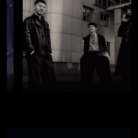
Виконавці:
Павло Литвиненко
(
Рояль
,
)
/
Денис
Дудко
(
Бас
,
)
/
Олександр Люлякін
(
Барабани
,
)
/