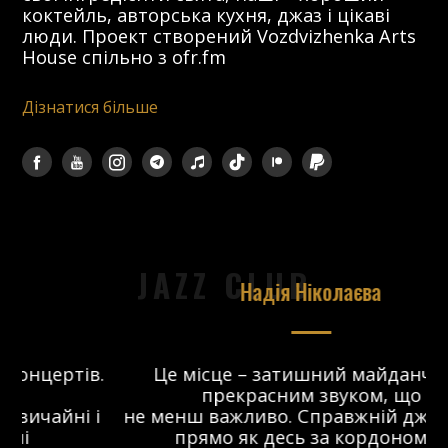
коктейль, авторська кухня, джаз і цікаві
люди. Проект створений Vozdvizhenka Arts
House спільно з ofr.fm
Дізнатися більше
JAZZ CLUB
Надія Ніколаєва
в.
Це місце – затишний майданчик з
прекрасним звуком, що
 і
не менш важливо. Справжній джаз-клуб,
о
прямо як десь за кордоном. Я