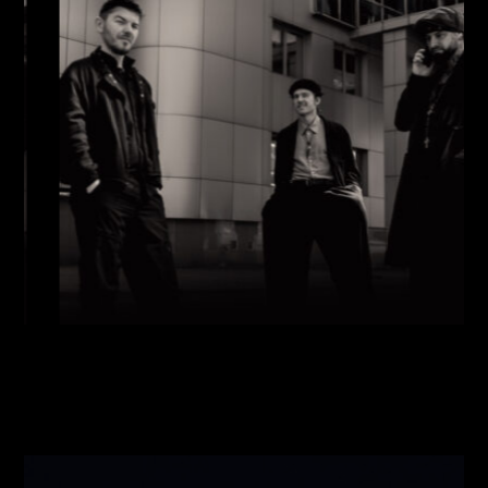
Виконавці:
Павло Литвиненко
(
Рояль
,
)
/
Денис
Дудко
(
Бас
,
)
/
Олександр Люлякін
(
Барабани
,
)
/