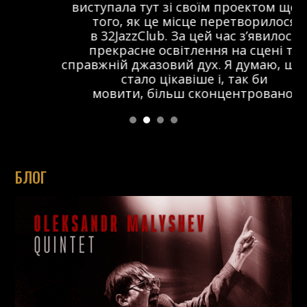
виступала тут зі своїм проектом ще до
того, як це місце перетворилося
в 32JazzClub. За цей час з’явилося
прекрасне освітлення на сцені та
справжній джазовий дух. Я думаю, що тут
стало цікавіше і, так би
мовити, більш сконцентровано.
БЛОГ