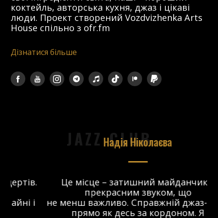
коктейль, авторська кухня, джаз і цікаві
люди. Проект створений Vozdvizhenka Arts
House спільно з ofr.fm
Дізнатися більше
JAZZ CLUB
Надія Ніколаєва
в.
Це місце – затишний майданчик з
прекрасним звуком, що
 і
не менш важливо. Справжній джаз-клуб,
о
прямо як десь за кордоном. Я