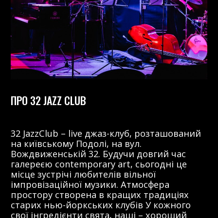
ПРО 32 JAZZ CLUB
32 JazzClub – live джаз-клуб, розташований
на київському Подолі, на вул.
Вождвиженській 32. Будучи довгий час
галереєю contemporary art, сьогодні це
місце зустрічі любителів вільної
імпровізаційної музики. Атмосфера
простору створена в кращих традиціях
старих нью-йоркських клубів У кожного
свої інгредієнти свята, наші – хороший