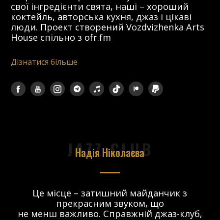
свої інгредієнти свята, наші – хороший
коктейль, авторська кухня, джаз і цікаві
люди. Проект створений Vozdvizhenka Arts
House спільно з ofr.fm
Дізнатися більше
JAZZ CLUB
Надія Ніколаєва
в.
Це місце – затишний майданчик з
прекрасним звуком, що
 і
не менш важливо. Справжній джаз-клуб,
о