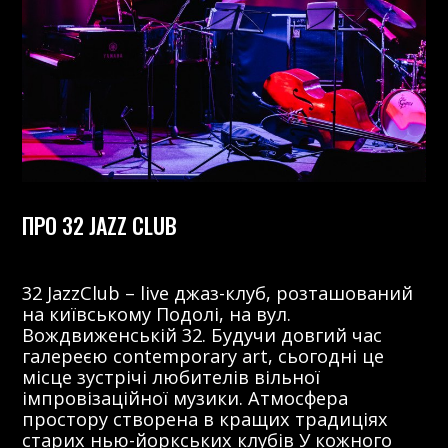
ПРО 32 JAZZ CLUB
32 JazzClub – live джаз-клуб, розташований
на київському Подолі, на вул.
Вождвиженській 32. Будучи довгий час
галереєю contemporary art, сьогодні це
місце зустрічі любителів вільної
імпровізаційної музики. Атмосфера
простору створена в кращих традиціях
старих нью-йоркських клубів У кожного