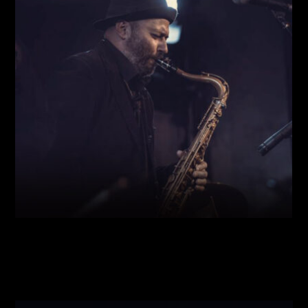
Виконавці:
Богдан Кравчук
(
Саксофон
,
)
/
Олег
Богуш
(
Рояль
,
)
/
Олександр Ємець
(
Контрабас
,
)
/