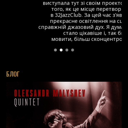
виступала тут зі своїм проектом ще до
того, як це місце перетворилося
в 32JazzClub. За цей час з’явилося
прекрасне освітлення на сцені та
справжній джазовий дух. Я думаю, що тут
стало цікавіше і, так би
мовити, більш сконцентровано.
БЛОГ