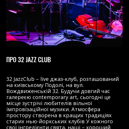
ПРО 32 JAZZ CLUB
32 JazzClub – live джаз-клуб, розташований
на київському Подолі, на вул.
Вождвиженській 32. Будучи довгий час
галереєю contemporary art, сьогодні це
місце зустрічі любителів вільної
імпровізаційної музики. Атмосфера
простору створена в кращих традиціях
старих нью-йоркських клубів У кожного
свої інгредієнти свята, наші – хороший