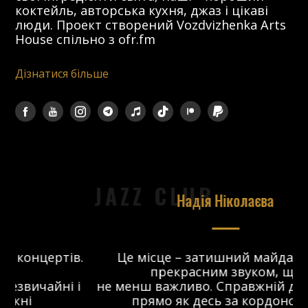
коктейль, авторська кухня, джаз і цікаві
люди. Проект створений Vozdvizhenka Arts
House спільно з ofr.fm
Дізнатися більше
JAZZ CLUB
Надія Ніколаєва
в.
Це місце – затишний майданчик з
прекрасним звуком, що
 і
не менш важливо. Справжній джаз-клуб,
о
прямо як десь за кордоном. Я