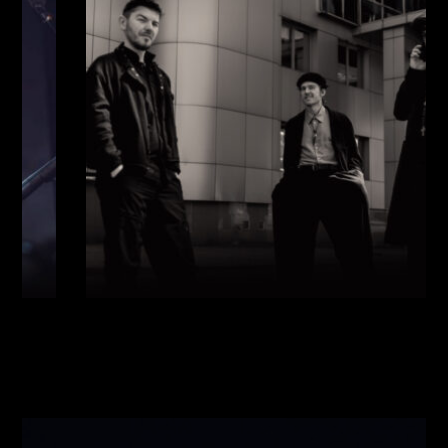
Виконавці:
Павло Литвиненко
(
Рояль
,
)
/
Денис
Дудко
(
Бас
,
)
/
Олександр Люлякін
(
Барабани
,
)
/