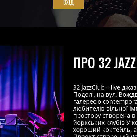
ВХІД
ПРО 32 JAZZ
32 JazzClub – live д
Подолі, на вул. Вожд
галереєю contemporary
любителів вільної і
простору створена в
йоркських клубів У к
хороший коктейль, ав
Проект створений Voz