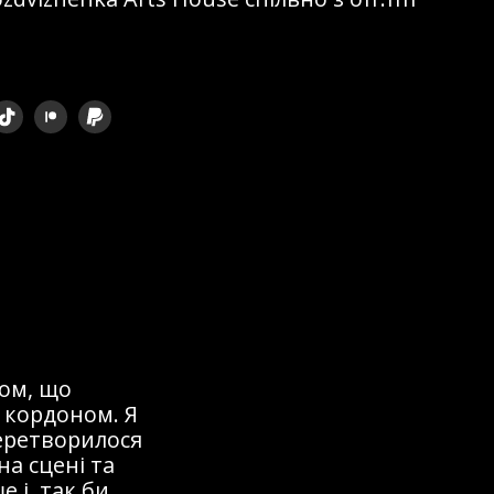
ом, що
 кордоном. Я
перетворилося
на сцені та
 і, так би