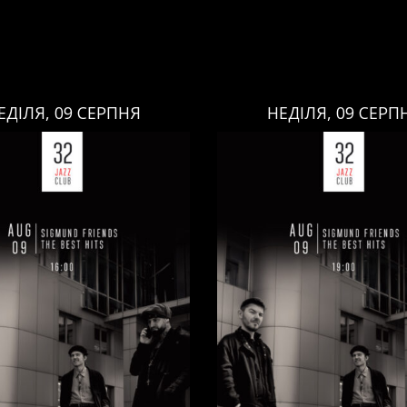
ЕДІЛЯ, 09 СЕРПНЯ
НЕДІЛЯ, 09 СЕРП
НЕДІЛЯ, 09 СЕРПНЯ
НЕДІЛЯ, 09 СЕРПНЯ
Ціна:
Ціна:
авці:
Павло Литвиненко
Виконавці:
Павло Литв
ь
,
)
/
Денис Дудко
(
Бас
,
)
/
(
Рояль
,
)
/
Денис Дудко
ндр Люлякін
(
Барабани
,
)
Олександр Люлякін
(
Бар
/
/