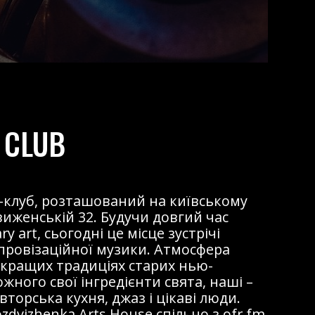
 CLUB
жаз-клуб, розташований на київському
виженській 32. Будучи довгий час
 art, сьогодні це місце зустрічі
мпровізаційної музики. Атмосфера
 кращих традиціях старих нью-
ожного свої інгредієнти свята, наші –
торська кухня, джаз і цікаві люди.
dvizhenka Arts House спільно з ofr.fm