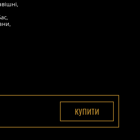
авішні
,
Бас
,
ани
,
КУПИТИ