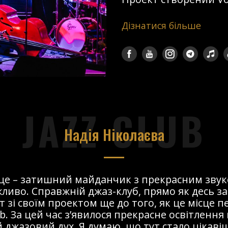
Дізнатися більше
JAZZ CLUB
Надія Ніколаєва
сце – затишний майданчик з прекрасним звук
ливо. Справжній джаз-клуб, прямо як десь за
т зі своїм проектом ще до того, як це місце 
ub. За цей час з’явилося прекрасне освітлення 
 джазовий дух. Я думаю, що тут стало цікавіше