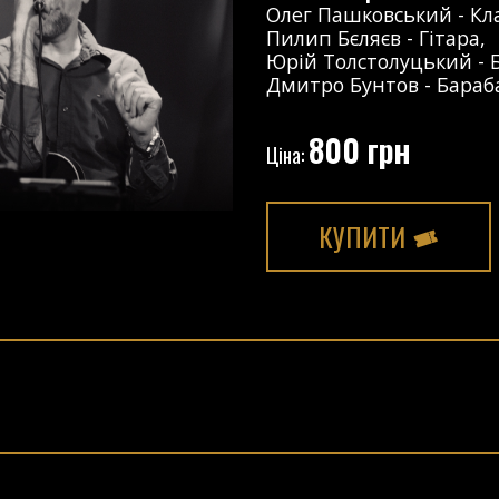
Олег Пашковський
-
Кл
Пилип Бєляєв
-
Гітара
,
Юрій Толстолуцький
-
Дмитро Бунтов
-
Бараб
800 грн
Ціна:
КУПИТИ