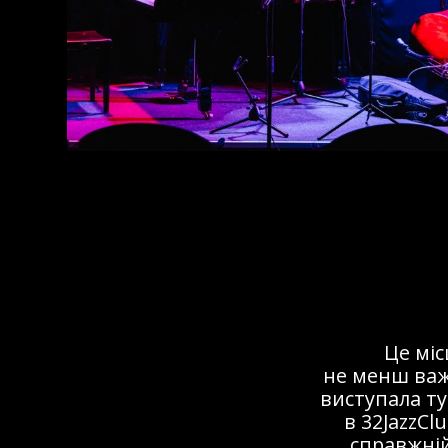
Це мі
не менш важ
виступала ту
в 32JazzCl
справжній