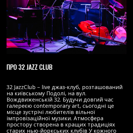
ПРО 32 JAZZ CLUB
32 JazzClub – live джаз-клуб, розташований
на київському Подолі, на вул.
Вождвиженській 32. Будучи довгий час
галереєю contemporary art, сьогодні це
місце зустрічі любителів вільної
імпровізаційної музики. Атмосфера
простору створена в кращих традиціях
старих нью-йоркських клубів У кожного