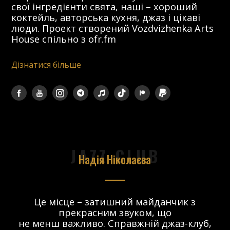
свої інгредієнти свята, наші – хороший
коктейль, авторська кухня, джаз і цікаві
люди. Проект створений Vozdvizhenka Arts
House спільно з ofr.fm
Дізнатися більше
JAZZ CLUB
Надія Ніколаєва
в.
Це місце – затишний майданчик з
прекрасним звуком, що
 і
не менш важливо. Справжній джаз-клуб,
о