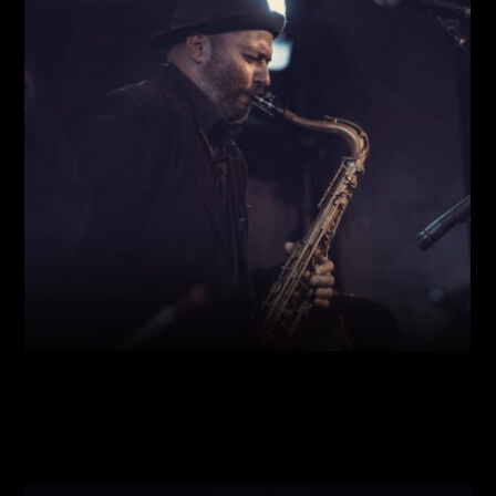
Виконавці:
Богдан Кравчук
(
Саксофон
,
)
/
Олег
Богуш
(
Рояль
,
)
/
Олександр Ємець
(
Контрабас
,
)
/