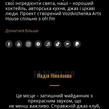
свої інгредієнти свята, наші – хороший
коктейль, авторська кухня, джаз і цікаві
люди. Проект створений Vozdvizhenka Arts
House спільно з ofr.fm
Дізнатися більше
JAZZ CLUB
Надія Ніколаєва
в.
Це місце – затишний майданчик з
прекрасним звуком, що
 і
не менш важливо. Справжній джаз-клуб,
о