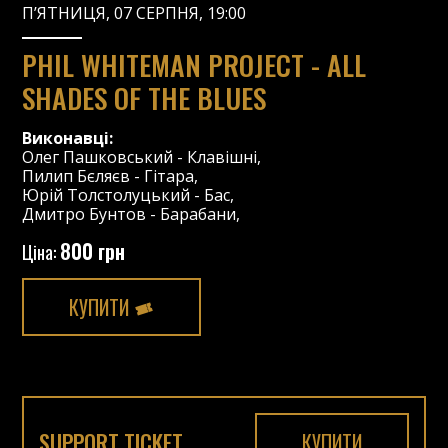
П’ЯТНИЦЯ, 07 СЕРПНЯ, 19:00
PHIL WHITEMAN PROJECT - ALL
SHADES OF THE BLUES
Виконавці:
Олег Пашковський
-
Клавішні
,
Пилип Бєляєв
-
Гітара
,
Юрій Толстолуцький
-
Бас
,
Дмитро Бунтов
-
Барабани
,
800 грн
Ціна:
КУПИТИ
SUPPORT TICKET
КУПИТИ