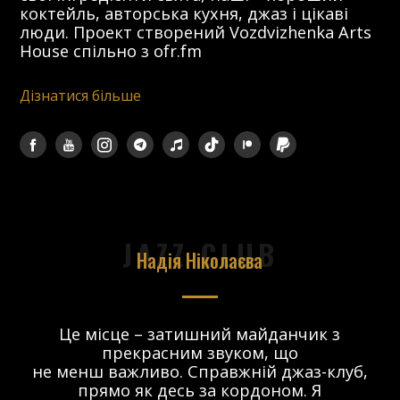
коктейль, авторська кухня, джаз і цікаві
люди. Проект створений Vozdvizhenka Arts
House спільно з ofr.fm
Дізнатися більше
JAZZ CLUB
Надія Ніколаєва
в.
Це місце – затишний майданчик з
прекрасним звуком, що
 і
не менш важливо. Справжній джаз-клуб,
о
прямо як десь за кордоном. Я