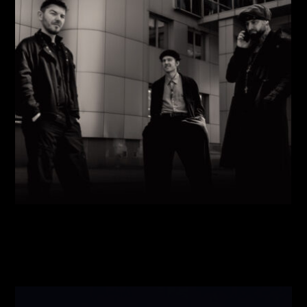
Виконавці:
Павло Литвиненко
(
Рояль
,
)
/
Денис
Дудко
(
Бас
,
)
/
Олександр Люлякін
(
Барабани
,
)
/