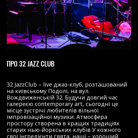
ПРО 32 JAZZ CLUB
32 JazzClub – live джаз-клуб, розташований
на київському Подолі, на вул.
Вождвиженській 32. Будучи довгий час
галереєю contemporary art, сьогодні це
місце зустрічі любителів вільної
імпровізаційної музики. Атмосфера
простору створена в кращих традиціях
старих нью-йоркських клубів У кожного
свої інгредієнти свята, наші – хороший