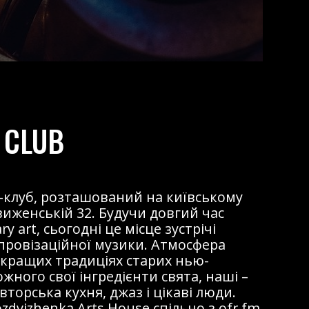
 CLUB
жаз-клуб, розташований на київському
виженській 32. Будучи довгий час
 art, сьогодні це місце зустрічі
мпровізаційної музики. Атмосфера
 кращих традиціях старих нью-
ожного свої інгредієнти свята, наші –
торська кухня, джаз і цікаві люди.
dvizhenka Arts House спільно з ofr.fm