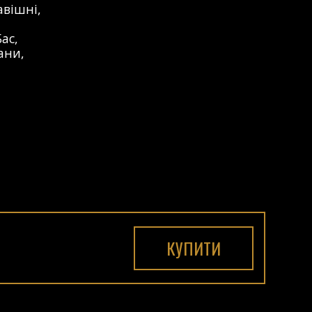
авішні
,
Бас
,
ани
,
КУПИТИ