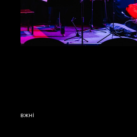
Це мі
не менш важ
виступала ту
в 32JazzCl
справжній