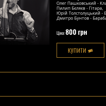
Олег Пашковський
-
Кл
Пилип Бєляєв
-
Гітара
,
Юрій Толстолуцький
-
Дмитро Бунтов
-
Бараб
800 грн
Ціна:
КУПИТИ