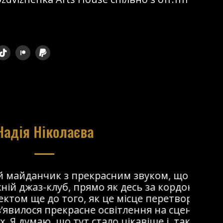
ом, що
 кордоном. Я
перетворилося
на сцені та
 і, так би