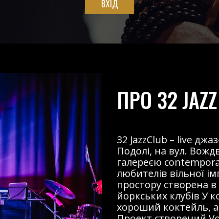
ВХІД
ПРО 32 JAZZ
32 JazzClub – live д
Подолі, на вул. Вожд
галереєю contemporary
любителів вільної і
простору створена в
йоркських клубів У к
хороший коктейль, ав
Проект створений Voz