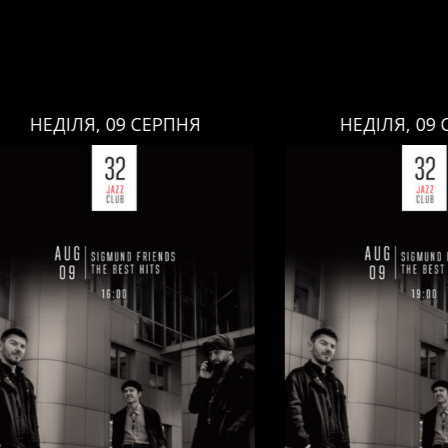
ЕДІЛЯ, 09 СЕРПНЯ
НЕДІЛЯ, 09 СЕРП
НЕДІЛЯ, 09 СЕРПНЯ
НЕДІЛЯ, 09 СЕРПНЯ
Ціна:
Ціна:
авці:
Павло Литвиненко
Виконавці:
Павло Литв
ь
,
)
/
Денис Дудко
(
Бас
,
)
/
(
Рояль
,
)
/
Денис Дудко
ндр Люлякін
(
Барабани
,
)
Олександр Люлякін
(
Бар
/
/