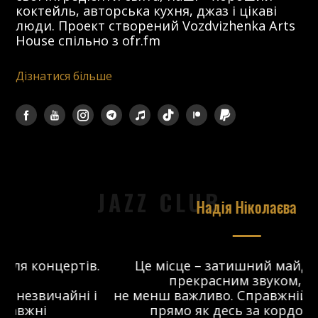
коктейль, авторська кухня, джаз і цікаві
люди. Проект створений Vozdvizhenka Arts
House спільно з ofr.fm
Дізнатися більше
JAZZ CLUB
Надія Ніколаєва
в.
Це місце – затишний майданчик з
прекрасним звуком, що
 і
не менш важливо. Справжній джаз-клуб,
о
прямо як десь за кордоном. Я