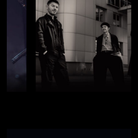
Виконавці:
Павло Литвиненко
(
Рояль
,
)
/
Денис
Дудко
(
Бас
,
)
/
Олександр Люлякін
(
Барабани
,
)
/