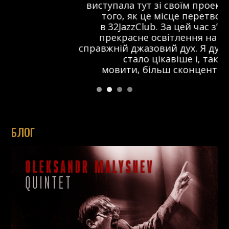
виступала тут зі своїм проектом ще до
того, як це місце перетворилося
в 32JazzClub. За цей час з’явилося
прекрасне освітлення на сцені та
справжній джазовий дух. Я думаю, що тут
стало цікавіше і, так би
мовити, більш сконцентровано.
БЛОГ