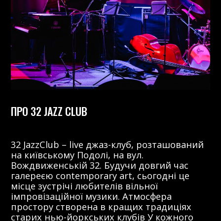
ПРО 32 JAZZ CLUB
32 JazzClub – live джаз-клуб, розташований
на київському Подолі, на вул.
Вождвиженській 32. Будучи довгий час
галереєю contemporary art, сьогодні це
місце зустрічі любителів вільної
імпровізаційної музики. Атмосфера
простору створена в кращих традиціях
старих нью-йоркських клубів У кожного