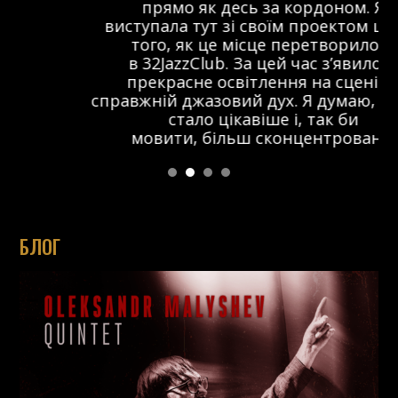
прямо як десь за кордоном. Я
виступала тут зі своїм проектом ще до
того, як це місце перетворилося
в 32JazzClub. За цей час з’явилося
прекрасне освітлення на сцені та
справжній джазовий дух. Я думаю, що тут
стало цікавіше і, так би
мовити, більш сконцентровано.
БЛОГ