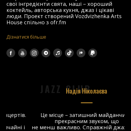
свої інгредієнти свята, наші – хороший
коктейль, авторська кухня, джаз і цікаві
люди. Проект створений Vozdvizhenka Arts
House спільно з ofr.fm
Дізнатися більше
JAZZ CLUB
Надія Ніколаєва
в.
Це місце – затишний майданчик з
прекрасним звуком, що
 і
не менш важливо. Справжній джаз-клуб,
о