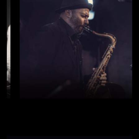
Виконавці:
Богдан Кравчук
(
Саксофон
,
)
/
Олег
Богуш
(
Рояль
,
)
/
Олександр Ємець
(
Контрабас
,
)
/