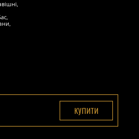
авішні
,
Бас
,
ани
,
КУПИТИ