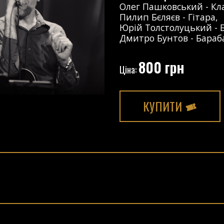
Олег Пашковський
-
Кл
Пилип Бєляєв
-
Гітара
,
Юрій Толстолуцький
-
Дмитро Бунтов
-
Бараб
800 грн
Ціна:
КУПИТИ