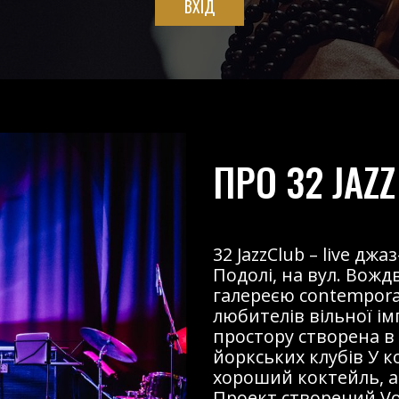
ВХІД
ПРО 32 JAZZ
32 JazzClub – live д
Подолі, на вул. Вожд
галереєю contemporary
любителів вільної і
простору створена в
йоркських клубів У к
хороший коктейль, ав
Проект створений Voz