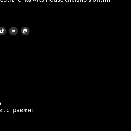
ом, що
 кордоном. Я
перетворилося
на сцені та
 і, так би