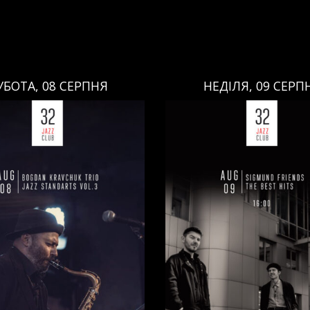
ЕДІЛЯ, 09 СЕРПНЯ
НЕДІЛЯ, 09 СЕРП
НЕДІЛЯ, 09 СЕРПНЯ
НЕДІЛЯ, 09 СЕРПНЯ
Ціна:
Ціна:
авці:
Павло Литвиненко
Виконавці:
Павло Литв
ь
,
)
/
Денис Дудко
(
Бас
,
)
/
(
Рояль
,
)
/
Денис Дудко
ндр Люлякін
(
Барабани
,
)
Олександр Люлякін
(
Бар
/
/