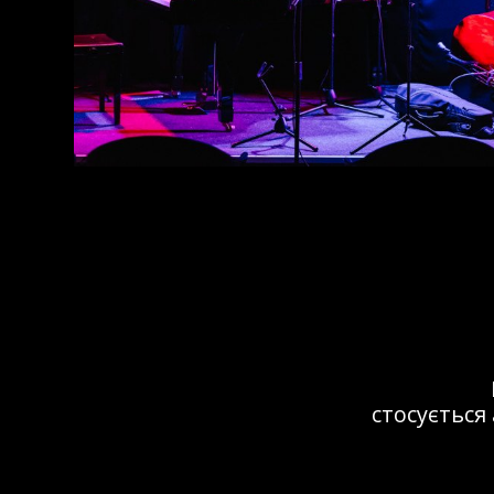
Це мі
не менш важ
виступала ту
в 32JazzCl
справжній