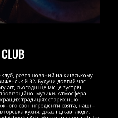
 CLUB
жаз-клуб, розташований на київському
виженській 32. Будучи довгий час
 art, сьогодні це місце зустрічі
мпровізаційної музики. Атмосфера
 кращих традиціях старих нью-
ожного свої інгредієнти свята, наші –
торська кухня, джаз і цікаві люди.
dvizhenka Arts House спільно з ofr.fm