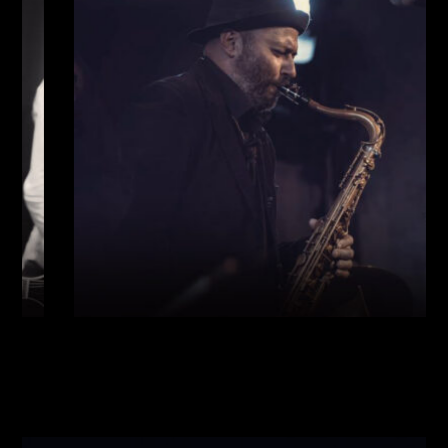
Виконавці:
Богдан Кравчук
(
Саксофон
,
)
/
Олег
Богуш
(
Рояль
,
)
/
Олександр Ємець
(
Контрабас
,
)
/