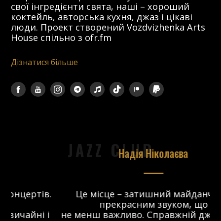
свої інгредієнти свята, наші – хороший
коктейль, авторська кухня, джаз і цікаві
люди. Проект створений Vozdvizhenka Arts
House спільно з ofr.fm
Дізнатися більше
JAZZ CLUB
Надія Ніколаєва
в.
Це місце – затишний майданчик з
прекрасним звуком, що
 і
не менш важливо. Справжній джаз-клуб,
о