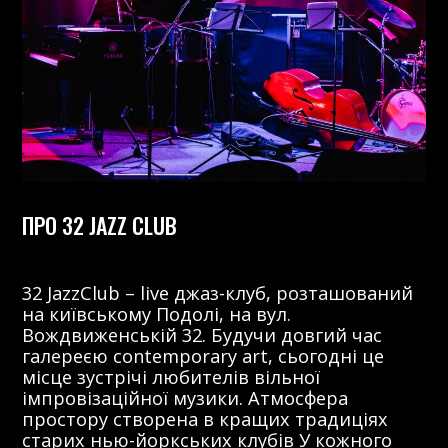
ПРО 32 JAZZ CLUB
32 JazzClub – live джаз-клуб, розташований
на київському Подолі, на вул.
Вождвиженській 32. Будучи довгий час
галереєю contemporary art, сьогодні це
місце зустрічі любителів вільної
імпровізаційної музики. Атмосфера
простору створена в кращих традиціях
старих нью-йоркських клубів У кожного