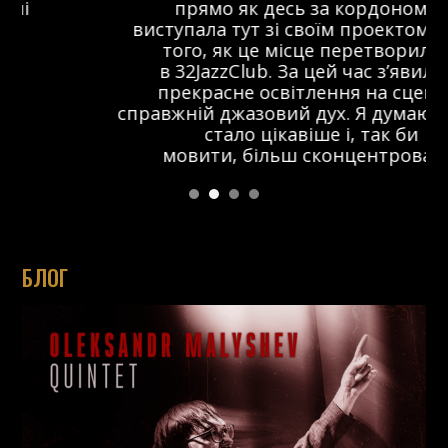
прямо як десь за кордоном. Я
виступала тут зі своїм проектом ще до
того, як це місце перетворилося
в 32JazzClub. За цей час з’явилося
прекрасне освітлення на сцені та
справжній джазовий дух. Я думаю, що тут
стало цікавіше і, так би
мовити, більш сконцентровано.
БЛОГ