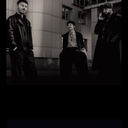
Виконавці:
Павло Литвиненко
(
Рояль
,
)
/
Денис
Дудко
(
Бас
,
)
/
Олександр Люлякін
(
Барабани
,
)
/