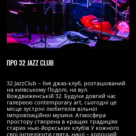
ПРО 32 JAZZ CLUB
32 JazzClub – live джаз-клуб, розташований
на київському Подолі, на вул.
Вождвиженській 32. Будучи довгий час
галереєю contemporary art, сьогодні це
місце зустрічі любителів вільної
імпровізаційної музики. Атмосфера
простору створена в кращих традиціях
старих нью-йоркських клубів У кожного
свої інгредієнти свята, наші – хороший