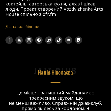
коктейль, авторська кухня, джаз і цікаві
люди. Проект створений Vozdvizhenka Arts
House спільно з ofr.fm
Дізнатися більше
JAZZ CLUB
Надія Ніколаєва
в.
Це місце – затишний майданчик з
прекрасним звуком, що
 і
не менш важливо. Справжній джаз-клуб,
о
прямо як десь за кордоном. Я