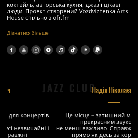
коктейль, авторська кухня, джаз і цікаві
люди. Проект створений Vozdvizhenka Arts
House спільно з ofr.fm
Дізнатися більше
JAZZ CLUB
Надія Ніколаєва
в.
Це місце – затишний майданчик з
прекрасним звуком, що
 і
не менш важливо. Справжній джаз-клуб,
о
прямо як десь за кордоном. Я