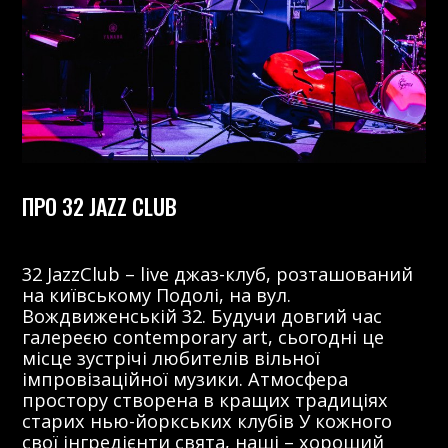
ПРО 32 JAZZ CLUB
32 JazzClub – live джаз-клуб, розташований
на київському Подолі, на вул.
Вождвиженській 32. Будучи довгий час
галереєю contemporary art, сьогодні це
місце зустрічі любителів вільної
імпровізаційної музики. Атмосфера
простору створена в кращих традиціях
старих нью-йоркських клубів У кожного
свої інгредієнти свята, наші – хороший