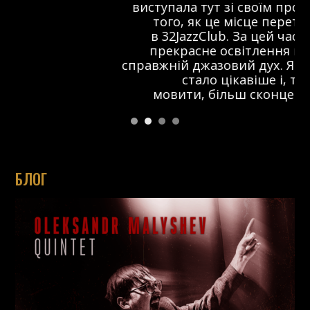
виступала тут зі своїм проектом ще до
того, як це місце перетворилося
в 32JazzClub. За цей час з’явилося
прекрасне освітлення на сцені та
справжній джазовий дух. Я думаю, що тут
стало цікавіше і, так би
мовити, більш сконцентровано.
БЛОГ