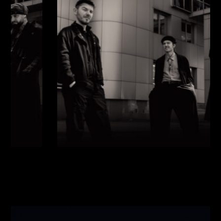
Виконавці:
Павло Литвиненко
(
Рояль
,
)
/
Денис
Дудко
(
Бас
,
)
/
Олександр Люлякін
(
Барабани
,
)
/