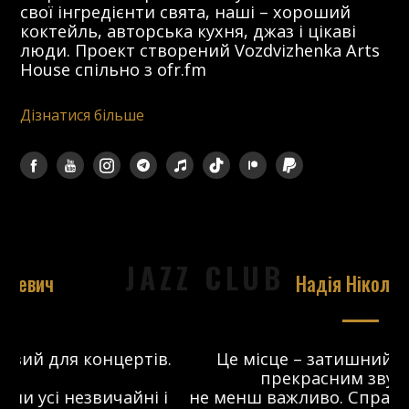
свої інгредієнти свята, наші – хороший
коктейль, авторська кухня, джаз і цікаві
люди. Проект створений Vozdvizhenka Arts
House спільно з ofr.fm
Дізнатися більше
JAZZ CLUB
Надія Ніколаєва
в.
Це місце – затишний майданчик з
прекрасним звуком, що
 і
не менш важливо. Справжній джаз-клуб,
о