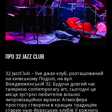
ПРО 32 JAZZ CLUB
32 JazzClub – live джаз-клуб, розташований
на київському Подолі, на вул.
Вождвиженській 32. Будучи довгий час
галереєю contemporary art, сьогодні це
місце зустрічі любителів вільної
імпровізаційної музики. Атмосфера
простору створена в кращих традиціях
старих нью-йоркських клубів У кожного