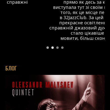
прямо як десь за кордоном. Я
виступала тут зі своїм проектом ще до
того, як це місце перетворилося
в 32JazzClub. За цей час з’явилося
прекрасне освітлення на сцені та
справжній джазовий дух. Я думаю, що тут
стало цікавіше і, так би
мовити, більш сконцентровано.
БЛОГ