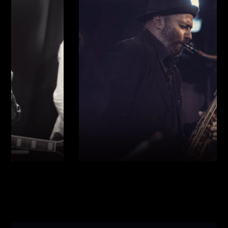
Виконавці:
Богдан Кравчук
(
Саксофон
,
)
/
Олег
Богуш
(
Рояль
,
)
/
Олександр Ємець
(
Контрабас
,
)
/