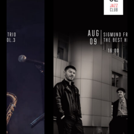
НЕДІЛЯ, 09 СЕРПНЯ
Ціна:
Виконавці:
Павло Литвиненко
(
Рояль
,
)
/
Денис
Дудко
(
Бас
,
)
/
Олександр Люлякін
(
Барабани
,
)
/