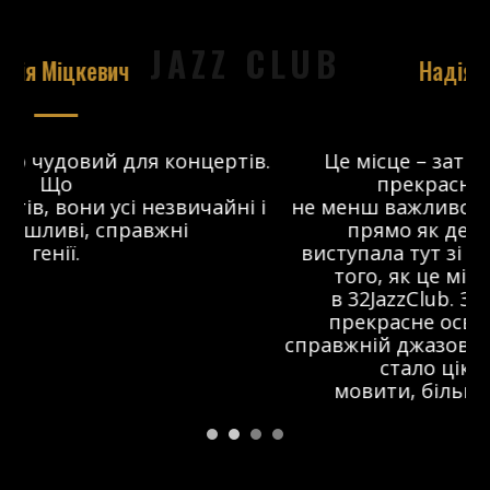
JAZZ CLUB
Надія Ніколаєва
в.
Це місце – затишний майданчик з
прекрасним звуком, що
 і
не менш важливо. Справжній джаз-клуб,
о
прямо як десь за кордоном. Я
виступала тут зі своїм проектом ще до
того, як це місце перетворилося
в 32JazzClub. За цей час з’явилося
прекрасне освітлення на сцені та
справжній джазовий дух. Я думаю, що тут
стало цікавіше і, так би
мовити, більш сконцентровано.