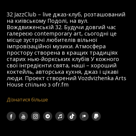
32 JazzClub – live джаз-клуб, розташований
на київському Подолі, на вул.
Вождвиженській 32. Будучи довгий час
галереєю contemporary art, сьогодні це
місце зустрічі любителів вільної
імпровізаційної музики. Атмосфера
простору створена в кращих традиціях
старих нью-йоркських клубів У кожного
свої інгредієнти свята, наші – хороший
коктейль, авторська кухня, джаз і цікаві
люди. Проект створений Vozdvizhenka Arts
House спільно з ofr.fm
Дізнатися більше