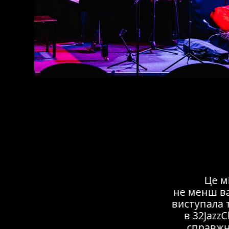
Це мі
не менш важ
виступала ту
в 32JazzCl
справжній