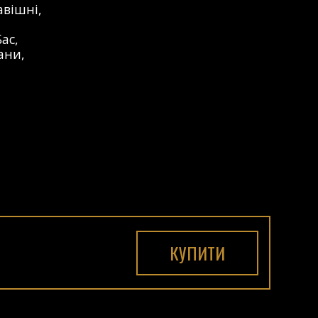
авішні
,
Бас
,
ани
,
КУПИТИ