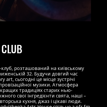
 CLUB
жаз-клуб, розташований на київському
виженській 32. Будучи довгий час
 art, сьогодні це місце зустрічі
мпровізаційної музики. Атмосфера
 кращих традиціях старих нью-
ожного свої інгредієнти свята, наші –
торська кухня, джаз і цікаві люди.
dvizhenka Arts House спільно з ofr.fm