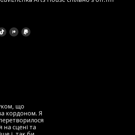
ом, що
 кордоном. Я
перетворилося
на сцені та
 і, так би