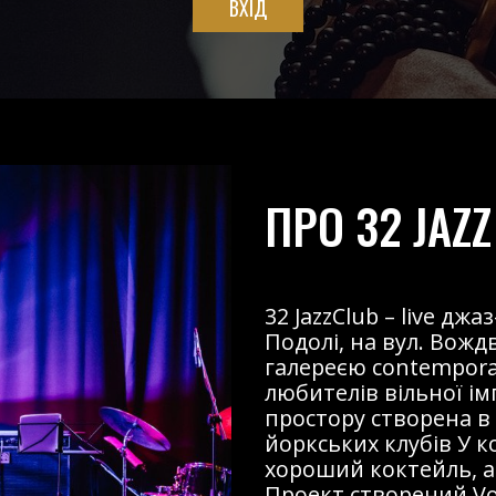
ВХІД
ПРО 32 JAZZ
32 JazzClub – live д
Подолі, на вул. Вожд
галереєю contemporary
любителів вільної і
простору створена в
йоркських клубів У к
хороший коктейль, ав
Проект створений Voz