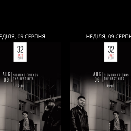
ЕДІЛЯ, 09 СЕРПНЯ
НЕДІЛЯ, 09 СЕРП
НЕДІЛЯ, 09 СЕРПНЯ
НЕДІЛЯ, 09 СЕРПНЯ
Ціна:
Ціна:
авці:
Павло Литвиненко
Виконавці:
Павло Литв
ь
,
)
/
Денис Дудко
(
Бас
,
)
/
(
Рояль
,
)
/
Денис Дудко
ндр Люлякін
(
Барабани
,
)
Олександр Люлякін
(
Бар
/
/