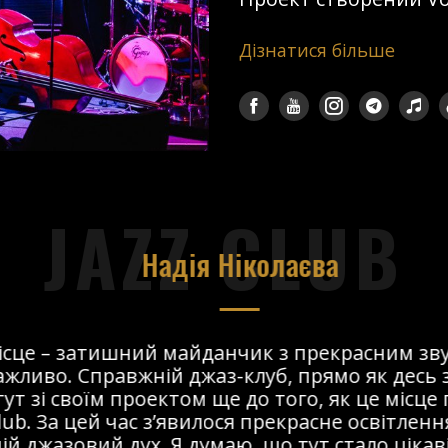
Дізнатися більше
JAZZ CLUB
Надія Ніколаєва
сце – затишний майданчик з прекрасним звук
ливо. Справжній джаз-клуб, прямо як десь за
т зі своїм проектом ще до того, як це місце 
ub. За цей час з’явилося прекрасне освітлення 
 джазовий дух. Я думаю, що тут стало цікавіше