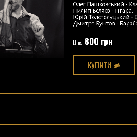
Олег Пашковський
-
Кл
Пилип Бєляєв
-
Гітара
,
Юрій Толстолуцький
-
Дмитро Бунтов
-
Бараб
800 грн
Ціна:
КУПИТИ