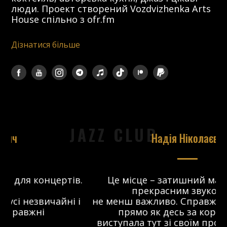
люди. Проект створений Vozdvizhenka Arts
House спільно з ofr.fm
Дізнатися більше
JAZZ CLUB
Надія Ніколаєва
в.
Це місце – затишний майданчик з
прекрасним звуком, що
 і
не менш важливо. Справжній джаз-клуб,
о
прямо як десь за кордоном. Я
виступала тут зі своїм проектом ще до