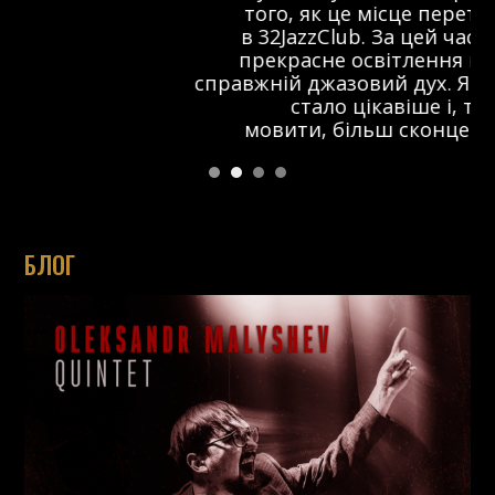
того, як це місце перетворилося
в 32JazzClub. За цей час з’явилося
прекрасне освітлення на сцені та
справжній джазовий дух. Я думаю, що тут
стало цікавіше і, так би
мовити, більш сконцентровано.
БЛОГ