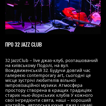
ПРО 32 JAZZ CLUB
32 JazzClub – live джаз-клуб, розташований
на київському Подолі, на вул.
Вождвиженській 32. Будучи довгий час
галереєю contemporary art, сьогодні це
місце зустрічі любителів вільної
імпровізаційної музики. Атмосфера
простору створена в кращих традиціях
старих нью-йоркських клубів У кожного
свої інгредієнти свята, наші – хороший
коктейль, авторська кухня, джаз і цікаві