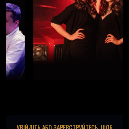
Майовецька
(
Вокал
,
)
/
Григорій Паршин
(
Саксофон
,
)
/
Арсеній Яндюк
(
Рояль
,
)
/
Єгор Абрамов
(
Контрабас
,
)
/
Павло Галицький
(
Барабани
,
)
/
УВІЙДІТЬ АБО ЗАРЕЄСТРУЙТЕСЬ, ЩОБ