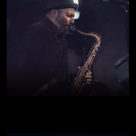
Виконавці:
Богдан Кравчук
(
Саксофон
,
)
/
Олег
Богуш
(
Рояль
,
)
/
Олександр Ємець
(
Контрабас
,
)
/