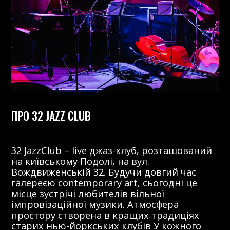
ПРО 32 JAZZ CLUB
32 JazzClub – live джаз-клуб, розташований
на київському Подолі, на вул.
Вождвиженській 32. Будучи довгий час
галереєю contemporary art, сьогодні це
місце зустрічі любителів вільної
імпровізаційної музики. Атмосфера
простору створена в кращих традиціях
старих нью-йоркських клубів У кожного