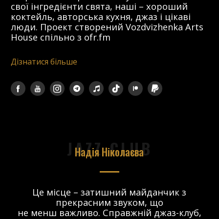
свої інгредієнти свята, наші – хороший
коктейль, авторська кухня, джаз і цікаві
люди. Проект створений Vozdvizhenka Arts
House спільно з ofr.fm
Дізнатися більше
JAZZ CLUB
Надія Ніколаєва
в.
Це місце – затишний майданчик з
прекрасним звуком, що
 і
не менш важливо. Справжній джаз-клуб,
о