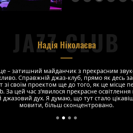
JAZZ CLUB
Надія Ніколаєва
сце – затишний майданчик з прекрасним звук
ливо. Справжній джаз-клуб, прямо як десь за
т зі своїм проектом ще до того, як це місце 
ub. За цей час з’явилося прекрасне освітлення 
 джазовий дух. Я думаю, що тут стало цікавіше
мовити, більш сконцентровано.