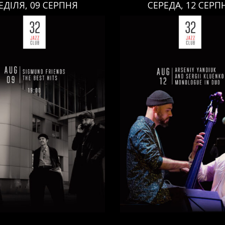
ЕДІЛЯ, 09 СЕРПНЯ
СЕРЕДА, 12 СЕРП
СЕРЕДА, 12 СЕРПНЯ
НЕДІЛЯ, 09 СЕРПНЯ
Ціна:
Ціна:
авці:
Павло Литвиненко
ь
,
)
/
Денис Дудко
(
Бас
,
)
/
Виконавці:
Арсеній Я
ндр Люлякін
(
Барабани
,
)
Рояль
,
)
/
Сергій Клюєнк
/
/