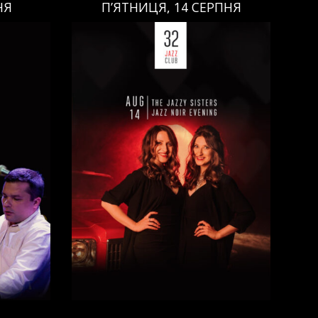
НЯ
П’ЯТНИЦЯ, 14 СЕРПНЯ
П’ЯТНИЦЯ, 14 СЕРПНЯ
Ціна:
Виконавці:
Анна Майовецька
(
Вокал
,
)
/
Юлія Майовецька
(
Вокал
,
)
/
Григорій Паршин
(
ндюк
(
Саксофон
,
)
/
Арсеній Яндюк
(
о
(
Бас
,
)
Рояль
,
)
/
Єгор Абрамов
(
Контрабас
,
)
/
Павло Галицький
(
Барабани
,
)
/