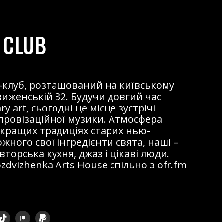
 CLUB
жаз-клуб, розташований на київському
виженській 32. Будучи довгий час
 art, сьогодні це місце зустрічі
мпровізаційної музики. Атмосфера
 кращих традиціях старих нью-
ожного свої інгредієнти свята, наші –
торська кухня, джаз і цікаві люди.
dvizhenka Arts House спільно з ofr.fm