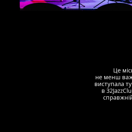
Це мі
не менш важ
виступала ту
в 32JazzCl
справжній