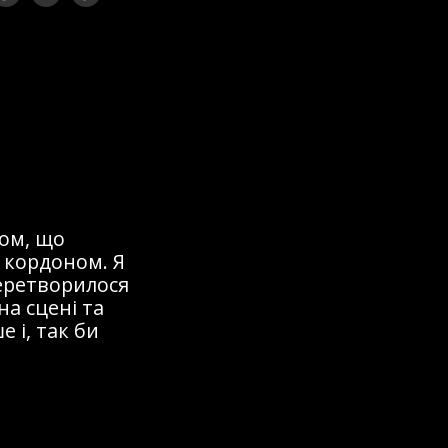
ом, що
 кордоном. Я
перетворилося
на сцені та
 і, так би