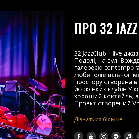
ПРО 32 JAZZ
32 JazzClub – live д
Подолі, на вул. Вожд
галереєю contemporary
любителів вільної і
простору створена в
йоркських клубів У к
хороший коктейль, ав
Проект створений Voz
Дізнатися більше