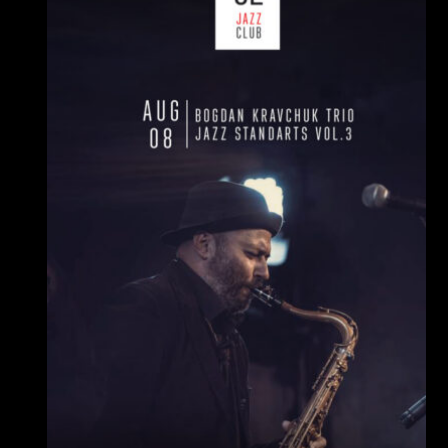
СУБОТА, 08 СЕРПНЯ
Ціна:
Виконавці:
Богдан Кравчук
(
Саксофон
,
)
/
Олег
Богуш
(
Рояль
,
)
/
Олександр Ємець
(
Контрабас
,
)
/