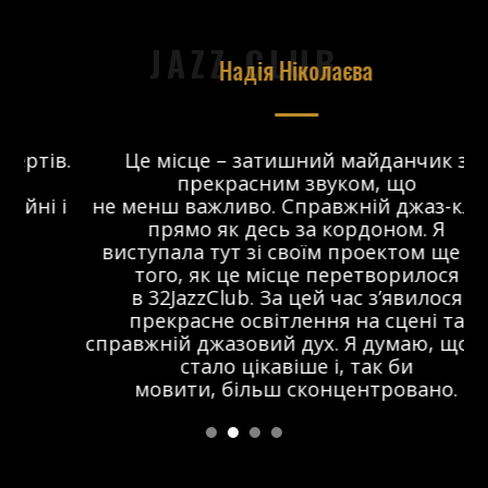
JAZZ CLUB
Надія Ніколаєва
в.
Це місце – затишний майданчик з
прекрасним звуком, що
 і
не менш важливо. Справжній джаз-клуб,
о
прямо як десь за кордоном. Я
виступала тут зі своїм проектом ще до
того, як це місце перетворилося
в 32JazzClub. За цей час з’явилося
прекрасне освітлення на сцені та
справжній джазовий дух. Я думаю, що тут
стало цікавіше і, так би
мовити, більш сконцентровано.