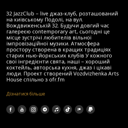
32 JazzClub – live джаз-клуб, розташований
на київському Подолі, на вул.
Вождвиженській 32. Будучи довгий час
галереєю contemporary art, сьогодні це
місце зустрічі любителів вільної
імпровізаційної музики. Атмосфера
простору створена в кращих традиціях
старих нью-йоркських клубів У кожного
свої інгредієнти свята, наші – хороший
коктейль, авторська кухня, джаз і цікаві
люди. Проект створений Vozdvizhenka Arts
House спільно з ofr.fm
Дізнатися більше