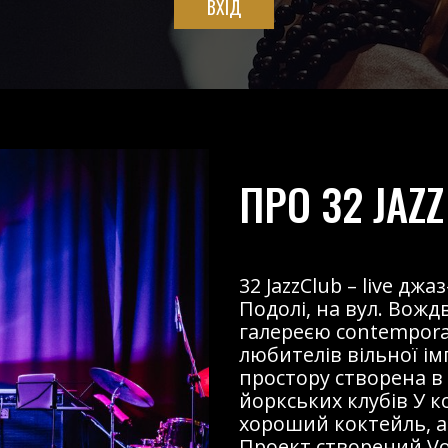
ВХІД
ПРО 32 JAZZ
32 JazzClub – live д
Подолі, на вул. Вожд
галереєю contemporary
любителів вільної і
простору створена в
йоркських клубів У к
хороший коктейль, ав
Проект створений Voz