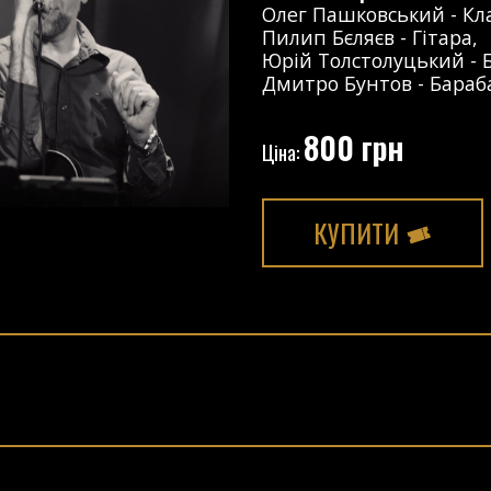
Олег Пашковський
-
Кл
Пилип Бєляєв
-
Гітара
,
Юрій Толстолуцький
-
Дмитро Бунтов
-
Бараб
800 грн
Ціна:
КУПИТИ