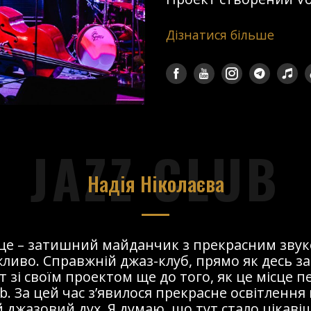
Дізнатися більше
JAZZ CLUB
Надія Ніколаєва
сце – затишний майданчик з прекрасним звук
ливо. Справжній джаз-клуб, прямо як десь за
т зі своїм проектом ще до того, як це місце 
ub. За цей час з’явилося прекрасне освітлення 
 джазовий дух. Я думаю, що тут стало цікавіше