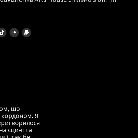
ом, що
 кордоном. Я
перетворилося
на сцені та
 і, так би