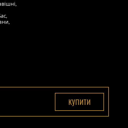
авішні
,
Бас
,
ани
,
КУПИТИ