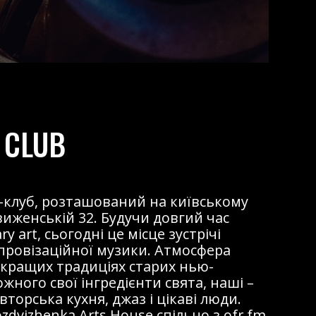
 CLUB
жаз-клуб, розташований на київському
виженській 32. Будучи довгий час
 art, сьогодні це місце зустрічі
мпровізаційної музики. Атмосфера
 кращих традиціях старих нью-
ожного свої інгредієнти свята, наші –
торська кухня, джаз і цікаві люди.
dvizhenka Arts House спільно з ofr.fm