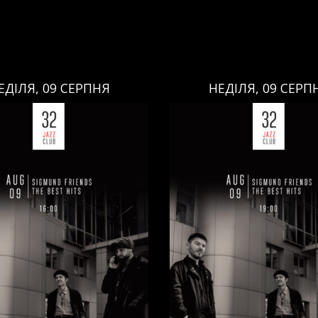
ЕДІЛЯ, 09 СЕРПНЯ
НЕДІЛЯ, 09 СЕРП
НЕДІЛЯ, 09 СЕРПНЯ
НЕДІЛЯ, 09 СЕРПНЯ
Ціна:
Ціна:
авці:
Павло Литвиненко
Виконавці:
Павло Литв
ь
,
)
/
Денис Дудко
(
Бас
,
)
/
(
Рояль
,
)
/
Денис Дудко
ндр Люлякін
(
Барабани
,
)
Олександр Люлякін
(
Бар
/
/