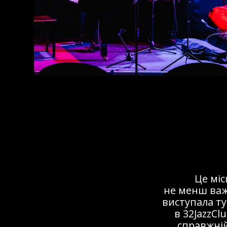
Це мі
не менш важ
виступала ту
в 32JazzCl
справжній