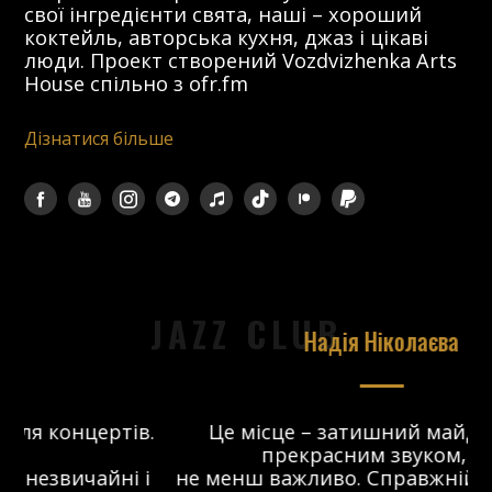
свої інгредієнти свята, наші – хороший
коктейль, авторська кухня, джаз і цікаві
люди. Проект створений Vozdvizhenka Arts
House спільно з ofr.fm
Дізнатися більше
JAZZ CLUB
Надія Ніколаєва
в.
Це місце – затишний майданчик з
прекрасним звуком, що
 і
не менш важливо. Справжній джаз-клуб,
о