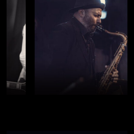
Виконавці:
Богдан Кравчук
(
Саксофон
,
)
/
Олег
Богуш
(
Рояль
,
)
/
Олександр Ємець
(
Контрабас
,
)
/