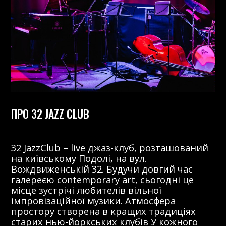
ПРО 32 JAZZ CLUB
32 JazzClub – live джаз-клуб, розташований
на київському Подолі, на вул.
Вождвиженській 32. Будучи довгий час
галереєю contemporary art, сьогодні це
місце зустрічі любителів вільної
імпровізаційної музики. Атмосфера
простору створена в кращих традиціях
старих нью-йоркських клубів У кожного