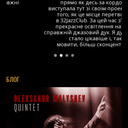
прямо як десь за кордоном. Я
виступала тут зі своїм проектом ще до
того, як це місце перетворилося
в 32JazzClub. За цей час з’явилося
прекрасне освітлення на сцені та
справжній джазовий дух. Я думаю, що тут
стало цікавіше і, так би
мовити, більш сконцентровано.
БЛОГ