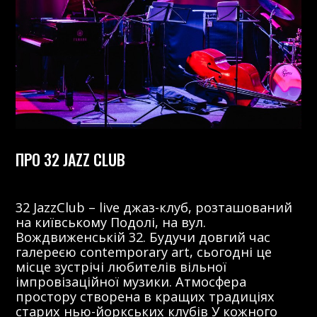
ПРО 32 JAZZ CLUB
32 JazzClub – live джаз-клуб, розташований
на київському Подолі, на вул.
Вождвиженській 32. Будучи довгий час
галереєю contemporary art, сьогодні це
місце зустрічі любителів вільної
імпровізаційної музики. Атмосфера
простору створена в кращих традиціях
старих нью-йоркських клубів У кожного