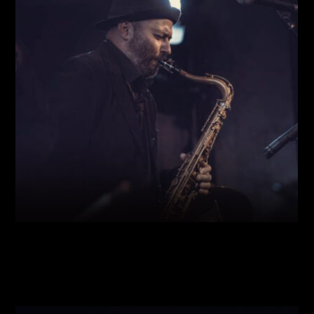
Виконавці:
Богдан Кравчук
(
Саксофон
,
)
/
Олег
Богуш
(
Рояль
,
)
/
Олександр Ємець
(
Контрабас
,
)
/