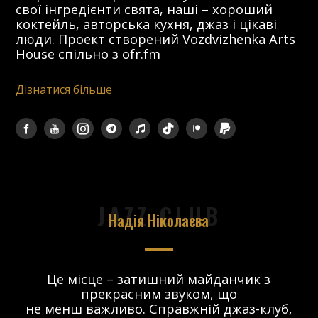
свої інгредієнти свята, наші – хороший
коктейль, авторська кухня, джаз і цікаві
люди. Проект створений Vozdvizhenka Arts
House спільно з ofr.fm
Дізнатися більше
JAZZ CLUB
Надія Ніколаєва
в.
Це місце – затишний майданчик з
прекрасним звуком, що
 і
не менш важливо. Справжній джаз-клуб,
о