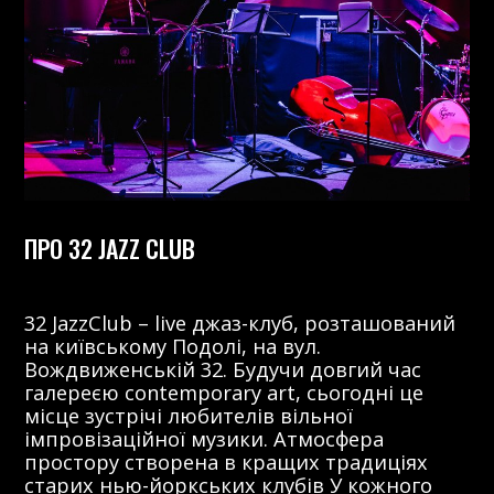
ПРО 32 JAZZ CLUB
32 JazzClub – live джаз-клуб, розташований
на київському Подолі, на вул.
Вождвиженській 32. Будучи довгий час
галереєю contemporary art, сьогодні це
місце зустрічі любителів вільної
імпровізаційної музики. Атмосфера
простору створена в кращих традиціях
старих нью-йоркських клубів У кожного