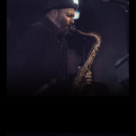
Виконавці:
Богдан Кравчук
(
Саксофон
,
)
/
Олег
Богуш
(
Рояль
,
)
/
Олександр Ємець
(
Контрабас
,
)
/