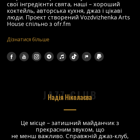
свої інгредієнти свята, наші – хороший
коктейль, авторська кухня, джаз і цікаві
люди. Проект створений Vozdvizhenka Arts
House спільно з ofr.fm
Дізнатися більше
JAZZ CLUB
Надія Ніколаєва
в.
Це місце – затишний майданчик з
прекрасним звуком, що
 і
не менш важливо. Справжній джаз-клуб,
о