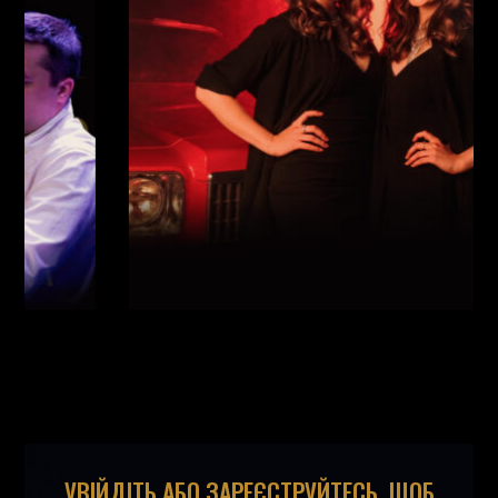
Майовецька
(
Вокал
,
)
/
Григорій Паршин
(
Саксофон
,
)
/
Арсеній Яндюк
(
Рояль
,
)
/
Єгор Абрамов
(
Контрабас
,
)
/
Павло Галицький
(
Барабани
,
)
/
УВІЙДІТЬ АБО ЗАРЕЄСТРУЙТЕСЬ, ЩОБ