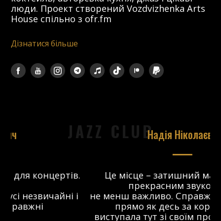
люди. Проект створений Vozdvizhenka Arts
House спільно з ofr.fm
Дізнатися більше
JAZZ CLUB
Надія Ніколаєва
в.
Це місце – затишний майданчик з
прекрасним звуком, що
 і
не менш важливо. Справжній джаз-клуб,
о
прямо як десь за кордоном. Я
виступала тут зі своїм проектом ще до