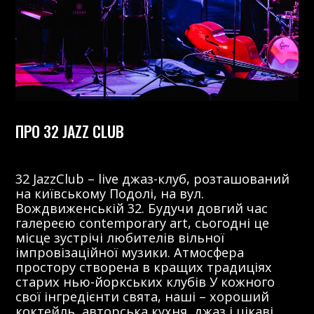
ПРО 32 JAZZ CLUB
32 JazzClub – live джаз-клуб, розташований
на київському Подолі, на вул.
Вождвиженській 32. Будучи довгий час
галереєю contemporary art, сьогодні це
місце зустрічі любителів вільної
імпровізаційної музики. Атмосфера
простору створена в кращих традиціях
старих нью-йоркських клубів У кожного
свої інгредієнти свята, наші – хороший
коктейль, авторська кухня, джаз і цікаві