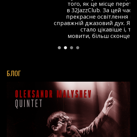
того, як це місце перетворилося
в 32JazzClub. За цей час з’явилося
прекрасне освітлення на сцені та
справжній джазовий дух. Я думаю, що тут
стало цікавіше і, так би
мовити, більш сконцентровано.
БЛОГ