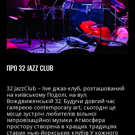
ПРО 32 JAZZ CLUB
32 JazzClub – live джаз-клуб, розташований
на київському Подолі, на вул.
Вождвиженській 32. Будучи довгий час
галереєю contemporary art, сьогодні це
місце зустрічі любителів вільної
імпровізаційної музики. Атмосфера
простору створена в кращих традиціях
старих нью-йоркських клубів У кожного