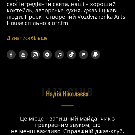
свої інгредієнти свята, наші – хороший
коктейль, авторська кухня, джаз і цікаві
люди. Проект створений Vozdvizhenka Arts
House спільно з ofr.fm
Дізнатися більше
JAZZ CLUB
Надія Ніколаєва
в.
Це місце – затишний майданчик з
прекрасним звуком, що
 і
не менш важливо. Справжній джаз-клуб,
о