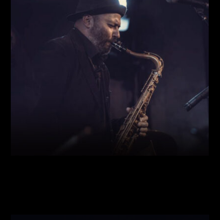
Виконавці:
Богдан Кравчук
(
Саксофон
,
)
/
Олег
Богуш
(
Рояль
,
)
/
Олександр Ємець
(
Контрабас
,
)
/