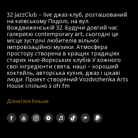
32 JazzClub – live джаз-клуб, розташований
на київському Подолі, на вул.
Вождвиженській 32. Будучи довгий час
галереєю contemporary art, сьогодні це
місце зустрічі любителів вільної
імпровізаційної музики. Атмосфера
простору створена в кращих традиціях
старих нью-йоркських клубів У кожного
свої інгредієнти свята, наші – хороший
коктейль, авторська кухня, джаз і цікаві
люди. Проект створений Vozdvizhenka Arts
House спільно з ofr.fm
Дізнатися більше