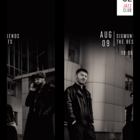
НЕДІЛЯ, 09 СЕРПНЯ
Ціна:
Виконавці:
Павло Литвиненко
(
Рояль
,
)
/
Денис
Дудко
(
Бас
,
)
/
Олександр Люлякін
(
Барабани
,
)
/