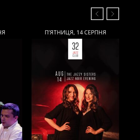
НЯ
П’ЯТНИЦЯ, 14 СЕРПНЯ
П’ЯТНИЦЯ, 14 СЕРПНЯ
Ціна:
Виконавці:
Анна Майовецька
(
Вокал
,
)
/
Юлія Майовецька
(
Вокал
,
)
/
Григорій Паршин
(
ндюк
(
Саксофон
,
)
/
Арсеній Яндюк
(
о
(
Бас
,
)
Рояль
,
)
/
Єгор Абрамов
(
Контрабас
,
)
/
Павло Галицький
(
Барабани
,
)
/