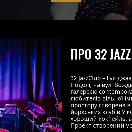
ПРО 32 JAZZ
32 JazzClub – live д
Подолі, на вул. Вожд
галереєю contemporary
любителів вільної і
простору створена в
йоркських клубів У к
хороший коктейль, ав
Проект створений Voz