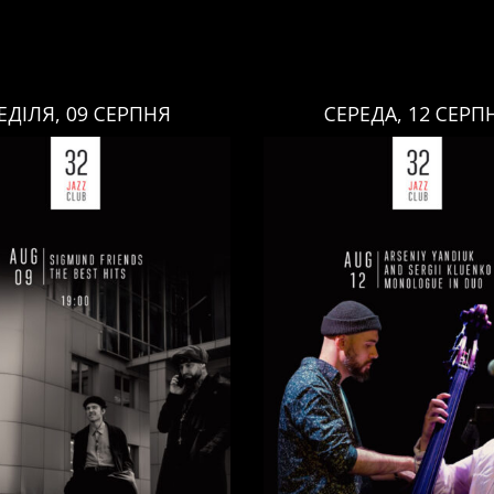
ЕДІЛЯ, 09 СЕРПНЯ
СЕРЕДА, 12 СЕРП
СЕРЕДА, 12 СЕРПНЯ
НЕДІЛЯ, 09 СЕРПНЯ
Ціна:
Ціна:
авці:
Павло Литвиненко
ь
,
)
/
Денис Дудко
(
Бас
,
)
/
Виконавці:
Арсеній Я
ндр Люлякін
(
Барабани
,
)
Рояль
,
)
/
Сергій Клюєнк
/
/