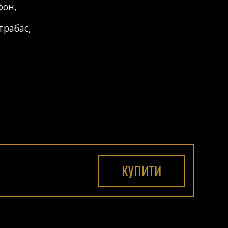
фон
,
трабас
,
КУПИТИ