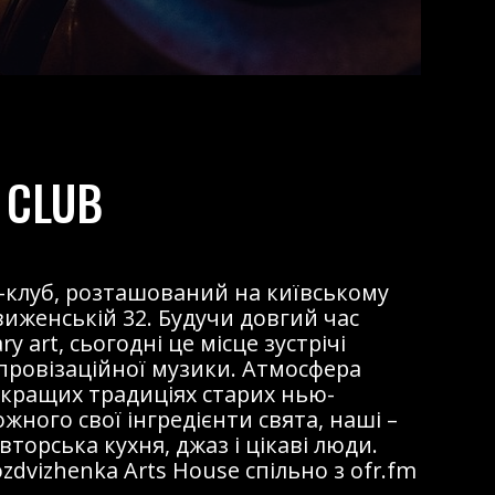
 CLUB
жаз-клуб, розташований на київському
виженській 32. Будучи довгий час
 art, сьогодні це місце зустрічі
мпровізаційної музики. Атмосфера
 кращих традиціях старих нью-
ожного свої інгредієнти свята, наші –
торська кухня, джаз і цікаві люди.
dvizhenka Arts House спільно з ofr.fm