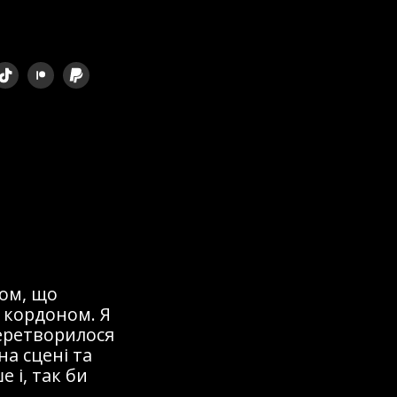
ом, що
 кордоном. Я
перетворилося
на сцені та
 і, так би