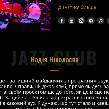
Дізнатися більше
JAZZ CLUB
Надія Ніколаєва
сце – затишний майданчик з прекрасним звук
ливо. Справжній джаз-клуб, прямо як десь за
т зі своїм проектом ще до того, як це місце 
ub. За цей час з’явилося прекрасне освітлення 
 джазовий дух. Я думаю, що тут стало цікавіше
мовити, більш сконцентровано.