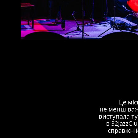
Це мі
не менш важ
виступала ту
в 32JazzCl
справжній