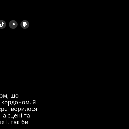
ом, що
 кордоном. Я
перетворилося
на сцені та
 і, так би