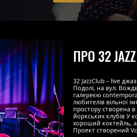
ПРО 32 JAZZ
32 JazzClub – live д
Подолі, на вул. Вожд
галереєю contemporary
любителів вільної і
простору створена в
йоркських клубів У к
хороший коктейль, ав
Проект створений Voz