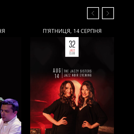
НЯ
П’ЯТНИЦЯ, 14 СЕРПНЯ
П’ЯТНИЦЯ, 14 СЕРПНЯ
Ціна:
Виконавці:
Анна Майовецька
(
Вокал
,
)
/
Юлія Майовецька
(
Вокал
,
)
/
Григорій Паршин
(
ндюк
(
Саксофон
,
)
/
Арсеній Яндюк
(
о
(
Бас
,
)
Рояль
,
)
/
Єгор Абрамов
(
Контрабас
,
)
/
Павло Галицький
(
Барабани
,
)
/