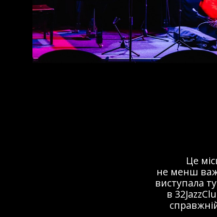
Це мі
не менш важ
виступала ту
в 32JazzCl
справжній