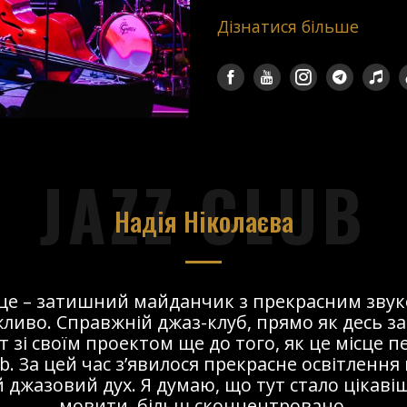
Дізнатися більше
JAZZ CLUB
Надія Ніколаєва
сце – затишний майданчик з прекрасним звук
ливо. Справжній джаз-клуб, прямо як десь за
т зі своїм проектом ще до того, як це місце 
ub. За цей час з’явилося прекрасне освітлення 
 джазовий дух. Я думаю, що тут стало цікавіше
мовити, більш сконцентровано.