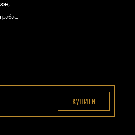
фон
,
трабас
,
КУПИТИ