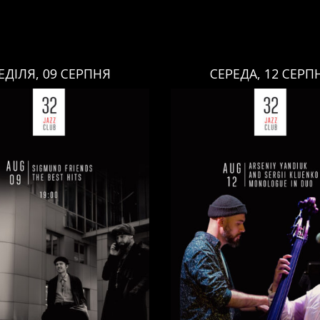
ЕДІЛЯ, 09 СЕРПНЯ
СЕРЕДА, 12 СЕРП
СЕРЕДА, 12 СЕРПНЯ
НЕДІЛЯ, 09 СЕРПНЯ
Ціна:
Ціна:
авці:
Павло Литвиненко
ь
,
)
/
Денис Дудко
(
Бас
,
)
/
Виконавці:
Арсеній Я
ндр Люлякін
(
Барабани
,
)
Рояль
,
)
/
Сергій Клюєнк
/
/