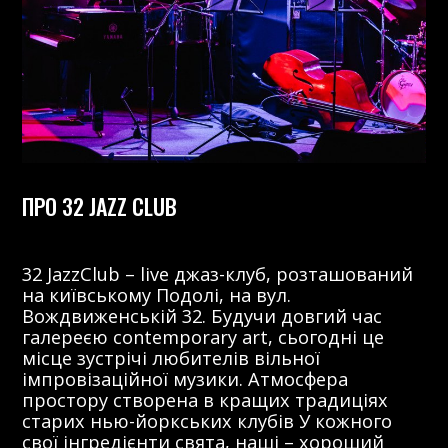
ПРО 32 JAZZ CLUB
32 JazzClub – live джаз-клуб, розташований
на київському Подолі, на вул.
Вождвиженській 32. Будучи довгий час
галереєю contemporary art, сьогодні це
місце зустрічі любителів вільної
імпровізаційної музики. Атмосфера
простору створена в кращих традиціях
старих нью-йоркських клубів У кожного
свої інгредієнти свята, наші – хороший