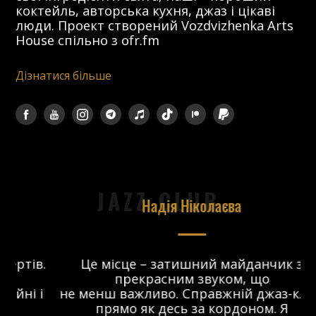
коктейль, авторська кухня, джаз і цікаві
люди. Проект створений Vozdvizhenka Arts
House спільно з ofr.fm
Дізнатися більше
JAZZ CLUB
Надія Ніколаєва
в.
Це місце – затишний майданчик з
прекрасним звуком, що
 і
не менш важливо. Справжній джаз-клуб,
о
прямо як десь за кордоном. Я