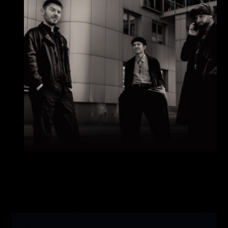
Виконавці:
Павло Литвиненко
(
Рояль
,
)
/
Денис
Дудко
(
Бас
,
)
/
Олександр Люлякін
(
Барабани
,
)
/